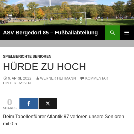
Zum
Inhalt
springen
Suchen
ASV Bergedorf 85 – Fußballabteilung
PRIMÄR
MENÜ
SPIELBERICHTE SENIOREN
HÜRDE ZU HOCH
9. APRIL 2022
WERNER HEITMANN
KOMMENTAR
HINTERLASSEN
0
SHARES
Beim Tabellenführer Atlantik 97 verloren unsere Senioren
mit 0:5.