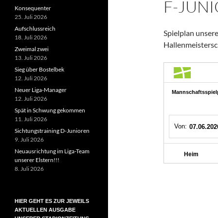
F-JUN
Konsequenter
25. Juli 2026
Aufschlussreich
Spielplan unsere
18. Juli 2026
Hallenmeisters
Zweimal zwei
13. Juli 2026
Sieg über Bostelbek
12. Juli 2026
Neuer Liga-Manager
12. Juli 2026
Spät in Schwung gekommen
11. Juli 2026
Sichtungstraining D-Junioren
9. Juli 2026
Neuausrichtung im Liga-Team
unserer Elstern!!!
8. Juli 2026
HIER GEHT ES ZUR JEWEILS
AKTUELLEN AUSGABE