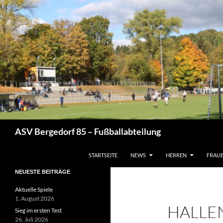
Zum
Inhalt
springen
Suchen
ASV Bergedorf 85 – Fußballabteilung
STARTSEITE
NEWS
HERREN
FRAU
NEUESTE BEITRÄGE
Aktuelle Spiele
1. August 2026
HALLEN
Sieg im ersten Test
26. Juli 2026