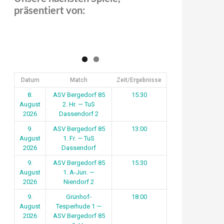
präsentiert von:
Datum
Match
Zeit/Ergebnisse
8.
ASV Bergedorf 85
15:30
August
2. Hr. — TuS
2026
Dassendorf 2
9.
ASV Bergedorf 85
13:00
August
1. Fr. — TuS
2026
Dassendorf
9.
ASV Bergedorf 85
15:30
August
1. A-Jun. —
2026
Niendorf 2
9.
Grünhof-
18:00
August
Tesperhude 1 —
2026
ASV Bergedorf 85