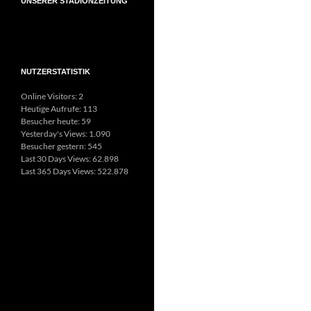
UNSERER STADIONZEITUNG
NUTZERSTATISTIK
Online Visitors:
2
Heutige Aufrufe:
113
Besucher heute:
59
Yesterday's Views:
1.090
Besucher gestern:
545
Last 30 Days Views:
62.898
Last 365 Days Views:
522.878