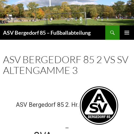
Zum
Inhalt
springen
Suchen
ASV Bergedorf 85 – Fußballabteilung
PRIMÄR
MENÜ
ASV BERGEDORF 85 2 VS SV
ALTENGAMME 3
ASV Bergedorf 85 2. Hr.
—