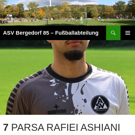
Zum
Inhalt
springen
Suchen
ASV Bergedorf 85 – Fußballabteilung
PRIMÄR
MENÜ
7
PARSA RAFIEI ASHIANI