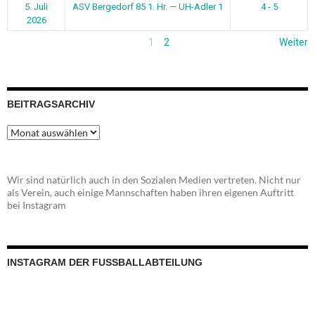
5. Juli
ASV Bergedorf 85 1. Hr. — UH-Adler 1
4 - 5
2026
1
2
Weiter
BEITRAGSARCHIV
Beitragsarchiv
Wir sind natürlich auch in den Sozialen Medien vertreten. Nicht nur
als Verein, auch einige Mannschaften haben ihren eigenen Auftritt
bei Instagram
INSTAGRAM DER FUSSBALLABTEILUNG