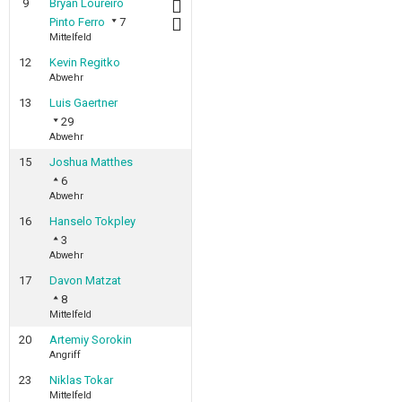
9
Bryan Loureiro
Pinto Ferro
7
Mittelfeld
12
Kevin Regitko
Abwehr
13
Luis Gaertner
29
Abwehr
15
Joshua Matthes
6
Abwehr
16
Hanselo Tokpley
3
Abwehr
17
Davon Matzat
8
Mittelfeld
20
Artemiy Sorokin
Angriff
23
Niklas Tokar
Mittelfeld