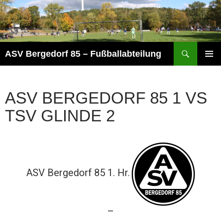
Zum
Inhalt
springen
Suchen
ASV Bergedorf 85 – Fußballabteilung
PRIMÄR
MENÜ
ASV BERGEDORF 85 1 VS
TSV GLINDE 2
ASV Bergedorf 85 1. Hr.
—