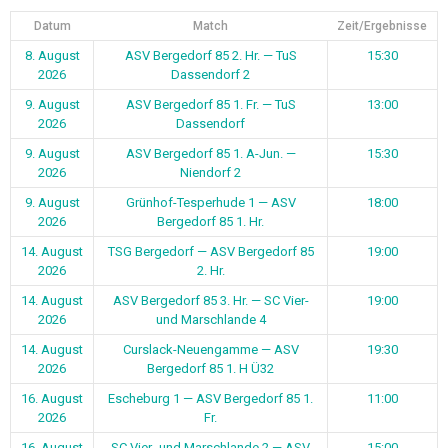
Datum
Match
Zeit/Ergebnisse
8. August
ASV Bergedorf 85 2. Hr. — TuS
15:30
2026
Dassendorf 2
9. August
ASV Bergedorf 85 1. Fr. — TuS
13:00
2026
Dassendorf
9. August
ASV Bergedorf 85 1. A-Jun. —
15:30
2026
Niendorf 2
9. August
Grünhof-Tesperhude 1 — ASV
18:00
2026
Bergedorf 85 1. Hr.
14. August
TSG Bergedorf — ASV Bergedorf 85
19:00
2026
2. Hr.
14. August
ASV Bergedorf 85 3. Hr. — SC Vier-
19:00
2026
und Marschlande 4
14. August
Curslack-Neuengamme — ASV
19:30
2026
Bergedorf 85 1. H Ü32
16. August
Escheburg 1 — ASV Bergedorf 85 1.
11:00
2026
Fr.
16. August
SC Vier- und Marschlande 2 — ASV
15:00