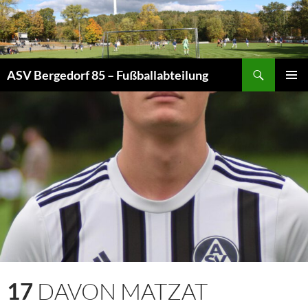
Zum
Inhalt
springen
Suchen
ASV Bergedorf 85 – Fußballabteilung
PRIMÄR
MENÜ
17
DAVON MATZAT