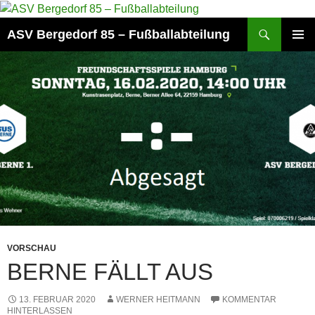
Zum
Inhalt
Suchen
ASV Bergedorf 85 – Fußballabteilung
springen
PRIMÄR
MENÜ
VORSCHAU
BERNE FÄLLT AUS
13. FEBRUAR 2020
WERNER HEITMANN
KOMMENTAR
HINTERLASSEN