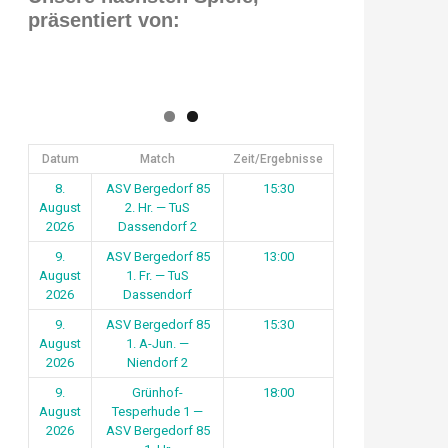
präsentiert von:
Datum
Match
Zeit/Ergebnisse
8.
ASV Bergedorf 85
15:30
August
2. Hr. — TuS
2026
Dassendorf 2
9.
ASV Bergedorf 85
13:00
August
1. Fr. — TuS
2026
Dassendorf
9.
ASV Bergedorf 85
15:30
August
1. A-Jun. —
2026
Niendorf 2
9.
Grünhof-
18:00
August
Tesperhude 1 —
2026
ASV Bergedorf 85