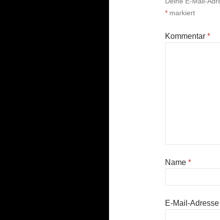
Deine E-Mail-Adres
*
markiert
Kommentar
*
Name
*
E-Mail-Adress