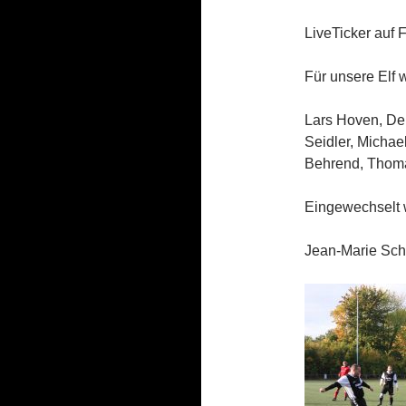
LiveTicker auf 
Für unsere Elf 
Lars Hoven, Den
Seidler, Michae
Behrend, Thoma
Eingewechselt 
Jean-Marie Sch