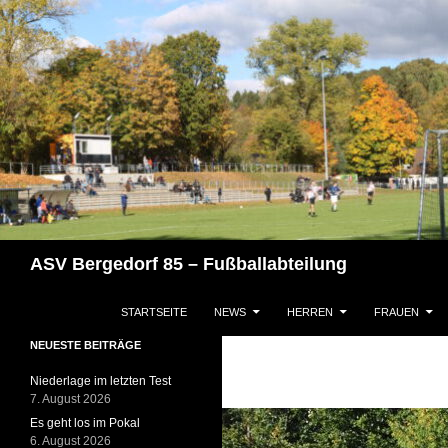
Zum
Inhalt
springen
Suchen
ASV Bergedorf 85 – Fußballabteilung
STARTSEITE
NEWS
HERREN
FRAUEN
NEUESTE BEITRÄGE
Niederlage im letzten Test
7. August 2026
Es geht los im Pokal
6. August 2026