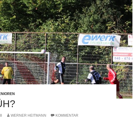
ENIOREN
ÜH?
18
WERNER HEITMANN
KOMMENTAR