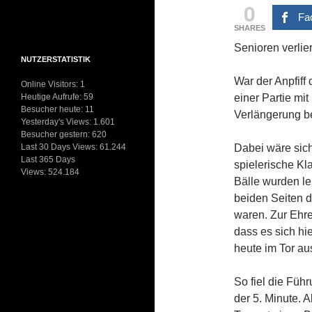
0
Fa
SHARES
Senioren verlier
NUTZERSTATISTIK
War der Anpfiff 
Online Visitors:
1
Heutige Aufrufe:
59
einer Partie mi
Besucher heute:
11
Verlängerung be
Yesterday's Views:
1.601
Besucher gestern:
620
Last 30 Days Views:
61.244
Dabei wäre sic
Last 365 Days
spielerische Kl
Views:
524.184
Bälle wurden lei
beiden Seiten d
waren. Zur Ehre
dass es sich hi
heute im Tor au
So fiel die Führ
der 5. Minute. 