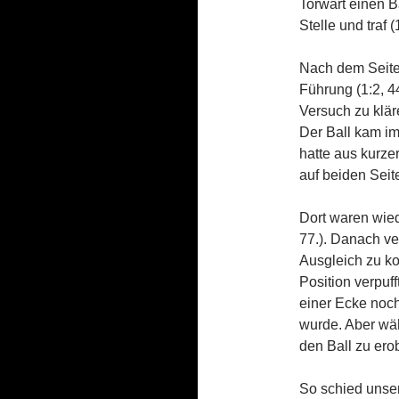
Torwart einen B
Stelle und traf 
Nach dem Seite
Führung (1:2, 4
Versuch zu klär
Der Ball kam im
hatte aus kurze
auf beiden Seit
Dort waren wied
77.). Danach v
Ausgleich zu k
Position verpuf
einer Ecke noch
wurde. Aber wä
den Ball zu erob
So schied unse