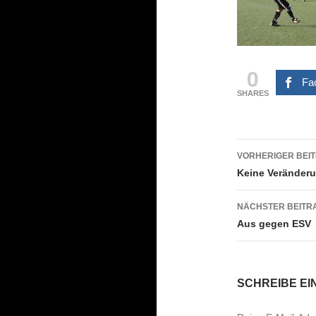
0
Fa
SHARES
Beitrags
VORHERIGER BEI
Keine Veränder
NÄCHSTER BEITR
Aus gegen ESV
SCHREIBE E