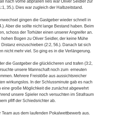
all nach vorne abprallen ließ war Oliver Seidler zur
(1:1, 35.). Dies war zugleich der Halbzeitstand.
nwechsel gingen die Gastgeber wieder schnell in
4.). Aber die sollte nicht lange Bestand haben. Beim
en, schoss der Torhüter einen unserer Angreifer an.
 hohen Bogen zu Oliver Seidler, der keine Mühe
r Distanz einzuschieben (2:2, 56.). Danach tat sich
en nicht mehr viel. So ging es in die Verlängerung.
er die Gastgeber die glücklicheren und trafen (3:2,
ersuchte unsere Mannschaft noch zum erneuten
ommen. Mehrere Freistöße aus aussichtsreicher
ften wirkungslos. In der Schlussminute gab es nach
 eine große Möglichkeit die zunächst abgewehrt
hrend unsere Spieler noch versuchten im Strafraum
ern pfiff der Schiedsrichter ab.
r Team aus dem laufenden Pokalwettbewerb aus.