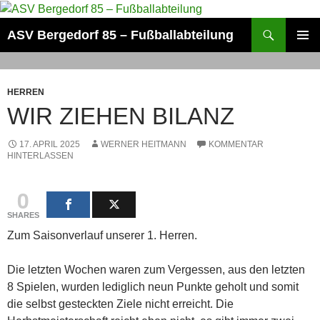
Zum
Inhalt
Suchen
ASV Bergedorf 85 – Fußballabteilung
springen
PRIMÄR
MENÜ
HERREN
WIR ZIEHEN BILANZ
17. APRIL 2025
WERNER HEITMANN
KOMMENTAR
HINTERLASSEN
0
SHARES
Zum Saisonverlauf unserer 1. Herren.
Die letzten Wochen waren zum Vergessen, aus den letzten
8 Spielen, wurden lediglich neun Punkte geholt und somit
die selbst gesteckten Ziele nicht erreicht. Die