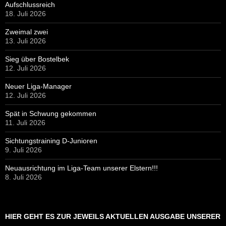
9. Juli 2026
Neuausrichtung im Liga-Team unserer Elstern!!!
8. Juli 2026
HIER GEHT ES ZUR JEWEILS AKTUELLEN AUSGABE UNSERER
STADIONZEITUNG
NUTZERSTATISTIK
Online Visitors:
2
Heutige Aufrufe:
894
Besucher heute:
387
Yesterday's Views:
1.090
Besucher gestern:
545
Last 30 Days Views:
63.679
Last 365 Days Views:
523.659