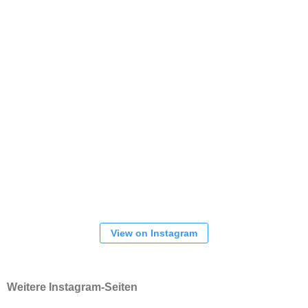
View on Instagram
Weitere Instagram-Seiten
Gesamtverein
1. Herren
Frauen
NEUESTE BEITRÄGE