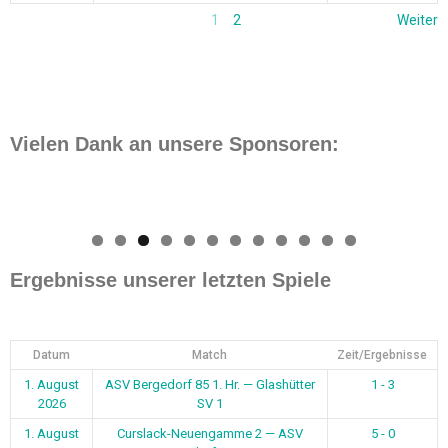
Datum
Match
Zeit/Ergebnisse
1. August
ASV Bergedorf 85 1. Hr. — Glashütter
1 - 3
2026
SV 1
1. August
Curslack-Neuengamme 2 — ASV
5 - 0
2026
Bergedorf 85 2. Hr.
26. Juli
ASV Bergedorf 85 1. Fr. — SV
3 - 0
2026
Wilhelmsburg
24. Juli
ASV Bergedorf 85 1. Hr. — SC Eilbek
5 - 1
2026
2
18. Juli
ASV Bergedorf 85 2. Hr. — VfL
0 - 7
2026
Lohbrügge 2
16. Juli
Aumühle 1 — ASV Bergedorf 85 1. Hr.
0 - 3
2026
12. Juli
ASV Bergedorf 85 1. Hr. — Bostelbek
5 - 4
2026
1
12. Juli
ASV Bergedorf 85 2. Hr. — VSG
4 - 3