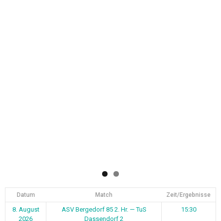
Datum
Match
Zeit/Ergebnisse
8. August
ASV Bergedorf 85 2. Hr. — TuS
15:30
2026
Dassendorf 2
9. August
ASV Bergedorf 85 1. Fr. — TuS
13:00
2026
Dassendorf
9. August
ASV Bergedorf 85 1. A-Jun. —
15:30
2026
Niendorf 2
9. August
Grünhof-Tesperhude 1 — ASV
18:00
2026
Bergedorf 85 1. Hr.
14. August
TSG Bergedorf — ASV Bergedorf 85
19:00
2026
2. Hr.
14. August
ASV Bergedorf 85 3. Hr. — SC Vier-
19:00
2026
und Marschlande 4
14. August
Curslack-Neuengamme — ASV
19:30