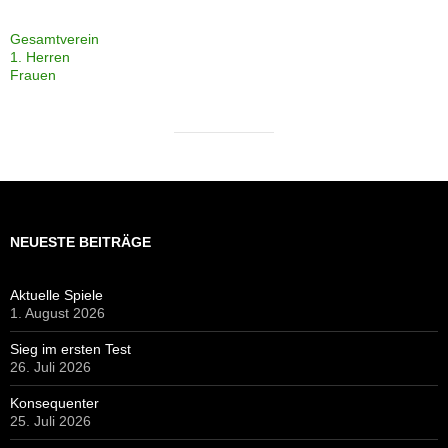
Aktuelle Spiele
1. August 2026
Sieg im ersten Test
26. Juli 2026
Konsequenter
25. Juli 2026
Aufschlussreich
18. Juli 2026
Zweimal zwei
13. Juli 2026
Sieg über Bostelbek
12. Juli 2026
Neuer Liga-Manager
12. Juli 2026
Spät in Schwung gekommen
11. Juli 2026
Sichtungstraining D-Junioren