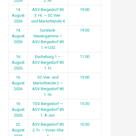
2026
2. Hr.
14.
ASV Bergedorf 85
19:00
August
3. Hr. — SC Vier-
2026
und Marschlande 4
14.
Curslack-
19:30
August
Neuengamme —
2026
ASV Bergedorf 85
1. H Ü32
16.
Escheburg 1 —
11:00
August
ASV Bergedorf 85
2026
1. Fr.
16.
SC Vier- und
15:00
August
Marschlande 2 —
2026
ASV Bergedorf 85
1. Hr.
16.
TSG Bergedorf —
15:30
August
ASV Bergedorf 85
2026
1. A-Jun.
22.
ASV Bergedorf 85
10:30
August
2. Fr. — Voran Ohe
2026
1