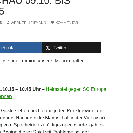
AU 09.10. BIS
5
15
WERNER HEITMANN
KOMMENTAR
cebook
Twitter
piele und Termine unserer Mannschaften
.10.15 – 10.45 Uhr –
Heimspiel gegen SC Europa
annen
 Gäste stehen noch ohne jeden Punktgewinn am
enende. Nachdem die Mannschaft in der Vorsaison
ig vom Spielbetrieb zurückgezogen wurde, gab es
 Beginn dieser Spielzeit Probleme bei der