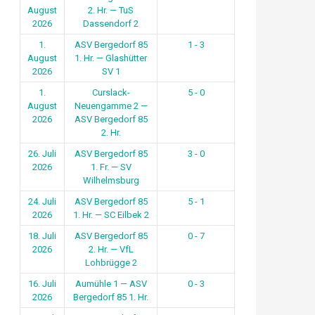
August
2. Hr. — TuS
2026
Dassendorf 2
1.
ASV Bergedorf 85
1 - 3
August
1. Hr. — Glashütter
2026
SV 1
1.
Curslack-
5 - 0
August
Neuengamme 2 —
2026
ASV Bergedorf 85
2. Hr.
26. Juli
ASV Bergedorf 85
3 - 0
2026
1. Fr. — SV
Wilhelmsburg
24. Juli
ASV Bergedorf 85
5 - 1
2026
1. Hr. — SC Eilbek 2
18. Juli
ASV Bergedorf 85
0 - 7
2026
2. Hr. — VfL
Lohbrügge 2
16. Juli
Aumühle 1 — ASV
0 - 3
2026
Bergedorf 85 1. Hr.