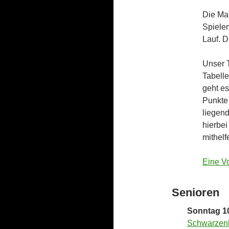
Die Man
Spiele
Lauf. D
Unser 
Tabelle
geht e
Punkte 
liegen
hierbe
mithelf
Eine V
Senioren
Sonntag 10
Schwarzen