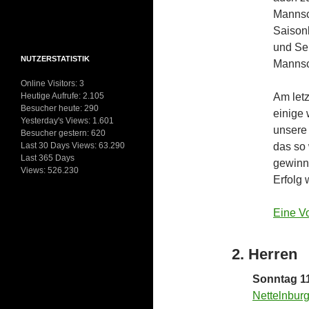
Mannsc
Saison
und Se
NUTZERSTATISTIK
Mannsc
Online Visitors:
3
Heutige Aufrufe:
2.105
Am let
Besucher heute:
290
einige 
Yesterday's Views:
1.601
unsere 
Besucher gestern:
620
Last 30 Days Views:
63.290
das so
Last 365 Days
gewinne
Views:
526.230
Erfolg 
Eine V
2. Herren
Sonntag 11
Nettelnbur