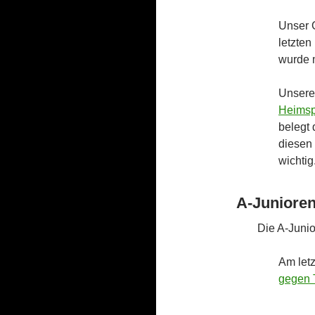
Unser 
letzten
wurde m
Unsere
Heimsp
belegt 
diesen 
wichtig
A-Juniore
Die A-Juni
Am letz
gegen 