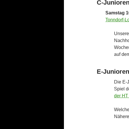
C-Juniore
Samstag 10
Tonndorf-L
Unsere
Nachho
Wochen
auf de
E-Juniore
Die E-J
Spiel d
der HT
Welche
Näheres