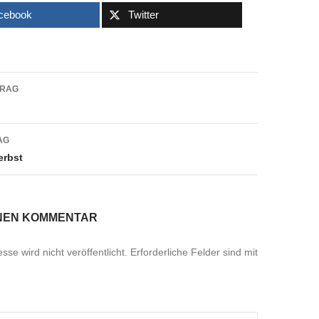
cebook
Twitter
navigation
TRAG
AG
erbst
INEN KOMMENTAR
se wird nicht veröffentlicht.
Erforderliche Felder sind mit