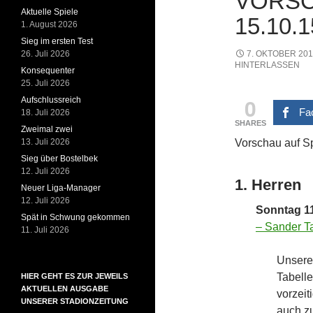
VORSCH
Aktuelle Spiele
15.10.1
1. August 2026
Sieg im ersten Test
26. Juli 2026
7. OKTOBER 20
HINTERLASSEN
Konsequenter
25. Juli 2026
0
Aufschlussreich
Fa
18. Juli 2026
SHARES
Zweimal zwei
13. Juli 2026
Vorschau auf S
Sieg über Bostelbek
12. Juli 2026
1. Herren
Neuer Liga-Manager
12. Juli 2026
Sonntag 11
Spät in Schwung gekommen
– Sander T
11. Juli 2026
Unsere
Tabell
HIER GEHT ES ZUR JEWEILS
AKTUELLEN AUSGABE
vorzeit
UNSERER STADIONZEITUNG
auch zu