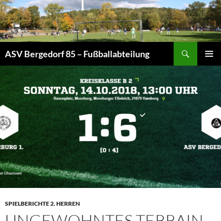
Zum
Inhalt
springen
Suchen
ASV Bergedorf 85 – Fußballabteilung
PRIMÄR
MENÜ
SPIELBERICHTE 2. HERREN
UNGEWOHNTES TERRAIN