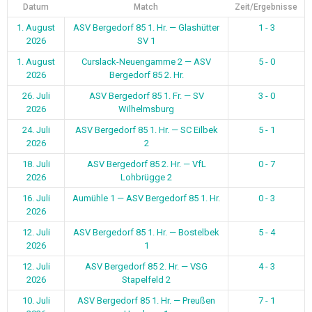
Datum
Match
Zeit/Ergebnisse
1. August
ASV Bergedorf 85 1. Hr. — Glashütter
1 - 3
2026
SV 1
1. August
Curslack-Neuengamme 2 — ASV
5 - 0
2026
Bergedorf 85 2. Hr.
26. Juli
ASV Bergedorf 85 1. Fr. — SV
3 - 0
2026
Wilhelmsburg
24. Juli
ASV Bergedorf 85 1. Hr. — SC Eilbek
5 - 1
2026
2
18. Juli
ASV Bergedorf 85 2. Hr. — VfL
0 - 7
2026
Lohbrügge 2
16. Juli
Aumühle 1 — ASV Bergedorf 85 1. Hr.
0 - 3
2026
12. Juli
ASV Bergedorf 85 1. Hr. — Bostelbek
5 - 4
2026
1
12. Juli
ASV Bergedorf 85 2. Hr. — VSG
4 - 3
2026
Stapelfeld 2
10. Juli
ASV Bergedorf 85 1. Hr. — Preußen
7 - 1