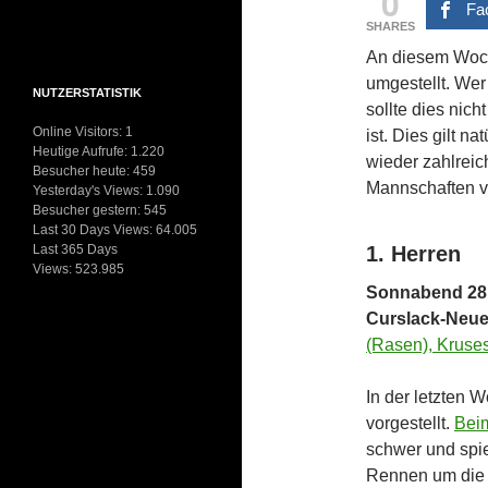
0
Fa
SHARES
An diesem Woch
umgestellt. We
NUTZERSTATISTIK
sollte dies nich
Online Visitors:
1
ist. Dies gilt 
Heutige Aufrufe:
1.220
wieder zahlreic
Besucher heute:
459
Mannschaften vo
Yesterday's Views:
1.090
Besucher gestern:
545
Last 30 Days Views:
64.005
Last 365 Days
1. Herren
Views:
523.985
Sonnabend 28.
Curslack-Neu
(Rasen), Kruse
In der letzten 
vorgestellt.
Bei
schwer und spie
Rennen um die M