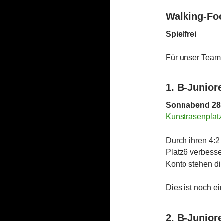
Walking-Foo
Spielfrei
Für unser Team 
1. B-Junior
Sonnabend 28.3
Kunstrasenplat
Durch ihren 4:2
Platz6 verbesse
Konto stehen di
Dies ist noch e
2. B-Junior