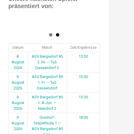
präsentiert von:
Datum
Match
Zeit/Ergebnisse
8.
ASV Bergedorf 85
15:30
August
2. Hr. — TuS
2026
Dassendorf 2
9.
ASV Bergedorf 85
13:00
August
1. Fr. — TuS
2026
Dassendorf
9.
ASV Bergedorf 85
15:30
August
1. A-Jun. —
2026
Niendorf 2
9.
Grünhof-
18:00
August
Tesperhude 1 —
2026
ASV Bergedorf 85