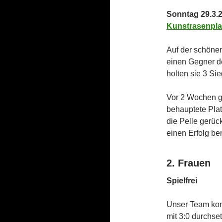
Sonntag 29.3.2
Kunstrasenplat
Auf der schönen
einen Gegner der
holten sie 3 Si
Vor 2 Wochen g
behauptete Plat
die Pelle gerüc
einen Erfolg be
2. Frauen
Spielfrei
Unser Team konn
mit 3:0 durchse