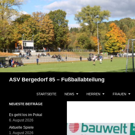
Zum
Inhalt
springen
Suchen
ASV Bergedorf 85 – Fußballabteilung
STARTSEITE
NEWS
HERREN
FRAUEN
NEUESTE BEITRÄGE
Es geht los im Pokal
6. August 2026
Aktuelle Spiele
1. August 2026