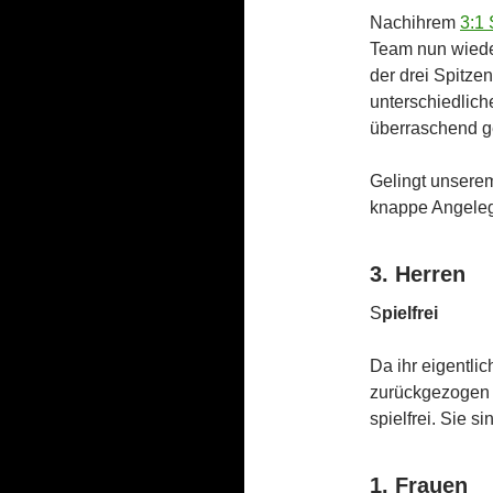
Nachihrem
3:1 
Team nun wieder
der drei Spitzen
unterschiedlich
überraschend g
Gelingt unsere
knappe Angeleg
3. Herren
S
pielfrei
Da ihr eigentli
zurückgezogen 
spielfrei. Sie s
1. Frauen