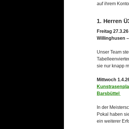
auf ihrem Konto.
1. Herren Ü
Freitag 27.3.2
Willinghusen 
Unser Team stec
Tabelleenvierte
sie nur knapp mi
Mittwoch 1.4.2
Kunstrasenplat
Barsbüttel
In der Meistersc
Pokal haben sie
ein weiterer Erf