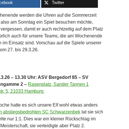
cebook
Twitter
enende werden die Uhren auf die Sommerzeit
r also am Sonntag ein Spiel besuchen möchte,
t vergessen, damit er auch rechtzeitig auf dem Platz
natürlich auch für unsere Teams, die am Wochenende
h im Einsatz sind. Vorschau auf die Spiele unserer
m 27. bis 29.3.26.
3.26 – 13.30 Uhr: ASV Bergedorf 85 – SV
engamme 2 –
Rasenplatz, Sander Tannen 1
str. 5, 21033 Hamburg
Woche hatte es sich unsere Elf wohl etwas anders
m abstiegsbedrohten SC Schwarzenbek
tat sie sich
lte nur 1:1. Dies war ein kleiner Rückschlag im
eisterschaft, sie verteidigte aber Platz 2.