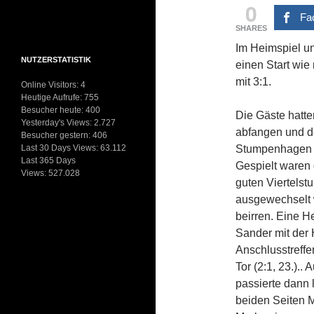
0
Fa
SHARES
Im Heimspiel un
NUTZERSTATISTIK
einen Start wi
mit 3:1.
Online Visitors:
4
Heutige Aufrufe:
755
Besucher heute:
400
Die Gäste hatte
Yesterday's Views:
2.727
abfangen und de
Besucher gestern:
406
Last 30 Days Views:
63.112
Stumpenhagen z
Last 365 Days
Gespielt waren 
Views:
527.028
guten Viertelst
ausgewechselt w
beirren. Eine H
Sander mit der 
Anschlusstreffer
Tor (2:1, 23.)..
passierte dann 
beiden Seiten M