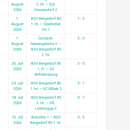
August
2. Hr. — TuS
2026
Dassendorf 2
1.
ASV Bergedorf 85
1 - 3
August
1. Hr. — Glashütter
2026
SV 1
1.
Curslack-
5 - 0
August
Neuengamme 2 —
2026
ASV Bergedorf 85
2. Hr.
26. Juli
ASV Bergedorf 85
3 - 0
2026
1. Fr. — SV
Wilhelmsburg
24. Juli
ASV Bergedorf 85
5 - 1
2026
1. Hr. — SC Eilbek 2
18. Juli
ASV Bergedorf 85
0 - 7
2026
2. Hr. — VfL
Lohbrügge 2
16. Juli
Aumühle 1 — ASV
0 - 3
2026
Bergedorf 85 1. Hr.