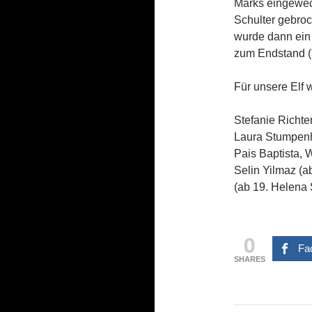
Marks eingewech
Schulter gebroc
wurde dann ein 
zum Endstand (3
Für unsere Elf 
Stefanie Richte
Laura Stumpenha
Pais Baptista, 
Selin Yilmaz (a
(ab 19. Helena
0
Fa
SHARES