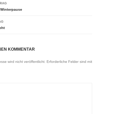
navigation
TRAG
e Winterpause
AG
eht
INEN KOMMENTAR
se wird nicht veröffentlicht.
Erforderliche Felder sind mit