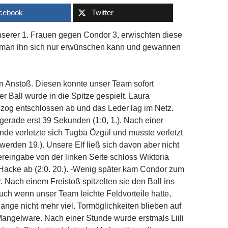
cebook
Twitter
serer 1. Frauen gegen Condor 3, erwischten diese
e man ihn sich nur erwünschen kann und gewannen
n Anstoß. Diesen konnte unser Team sofort
r Ball wurde in die Spitze gespielt. Laura
og entschlossen ab und das Leder lag im Netz.
gerade erst 39 Sekunden (1:0, 1.). Nach einer
unde verletzte sich Tugba Özgül und musste verletzt
erden 19.). Unsere Elf ließ sich davon aber nicht
ereingabe von der linken Seite schloss Wiktoria
Hacke ab (2:0. 20.). -Wenig später kam Condor zum
. Nach einem Freistoß spitzelten sie den Ball ins
 Auch wenn unser Team leichte Feldvorteile hatte,
lange nicht mehr viel. Tormöglichkeiten blieben auf
angelware. Nach einer Stunde wurde erstmals Liili