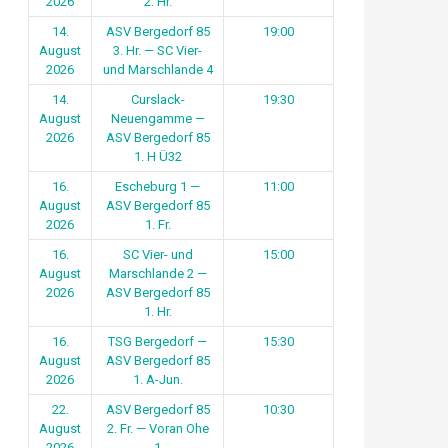
2026
2. Hr.
14.
ASV Bergedorf 85
19:00
August
3. Hr. — SC Vier-
2026
und Marschlande 4
14.
Curslack-
19:30
August
Neuengamme —
2026
ASV Bergedorf 85
1. H Ü32
16.
Escheburg 1 —
11:00
August
ASV Bergedorf 85
2026
1. Fr.
16.
SC Vier- und
15:00
August
Marschlande 2 —
2026
ASV Bergedorf 85
1. Hr.
16.
TSG Bergedorf —
15:30
August
ASV Bergedorf 85
2026
1. A-Jun.
22.
ASV Bergedorf 85
10:30
August
2. Fr. — Voran Ohe
2026
1