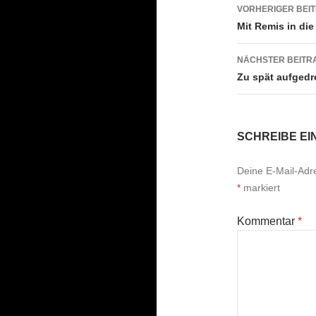
Beitrags
VORHERIGER BEI
Mit Remis in di
NÄCHSTER BEITR
Zu spät aufgedr
SCHREIBE E
Deine E-Mail-Adres
*
markiert
Kommentar
*