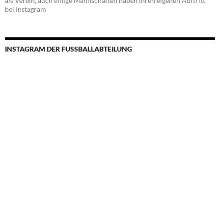
als Verein, auch einige Mannschaften haben ihren eigenen Auftritt
bei Instagram
INSTAGRAM DER FUSSBALLABTEILUNG