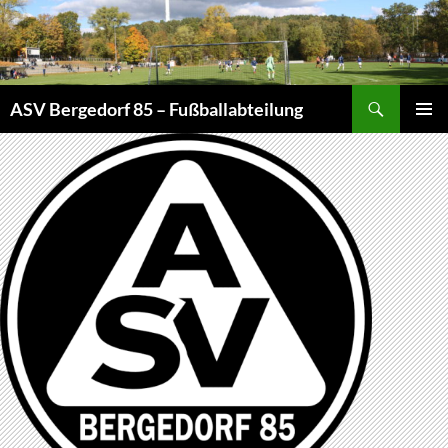
Zum
Inhalt
springen
Suchen
ASV Bergedorf 85 – Fußballabteilung
PRIMÄR
MENÜ