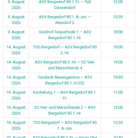
9. August
ASV Bergedorf 85 1. Fr. — TuS
13:00
2026
Dassendorf
9. August
ASV Bergedorf 85 1. A-Jun. —
15:30
2026
Niendorf 2
9. August
Grünhof-Tesperhude 1 — ASV
18:00
2026
Bergedorf 85 1. Hr.
14. August
TSG Bergedorf — ASV Bergedorf 85
19:00
2026
2. Hr.
14. August
ASV Bergedorf 85 3. Hr. — SC Vier-
19:00
2026
und Marschlande 4
14. August
Curslack-Neuengamme — ASV
19:30
2026
Bergedorf 85 1. H Ü32
16. August
Escheburg 1 — ASV Bergedorf 85 1.
11:00
2026
Fr.
16. August
SC Vier- und Marschlande 2 — ASV
15:00
2026
Bergedorf 85 1. Hr.
16. August
TSG Bergedorf — ASV Bergedorf 85
15:30
2026
1. A-Jun.
22. August
ASV Bergedorf 85 2. Fr. — Voran Ohe
10:30