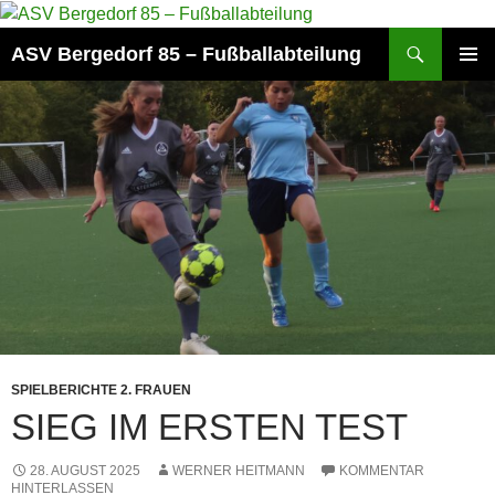
Zum
Inhalt
Suchen
ASV Bergedorf 85 – Fußballabteilung
springen
PRIMÄR
MENÜ
SPIELBERICHTE 2. FRAUEN
SIEG IM ERSTEN TEST
28. AUGUST 2025
WERNER HEITMANN
KOMMENTAR
HINTERLASSEN