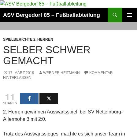
Zum
Inhalt
Suchen
ASV Bergedorf 85 – Fußballabteilung
springen
PRIMÄR
MENÜ
SPIELBERICHTE 2. HERREN
SELBER SCHWER
GEMACHT
17. MÄRZ 2019
WERNER HEITMANN
KOMMENTAR
HINTERLASSEN
11
SHARES
2. Herren gewinnen Auswärtsspiel bei SV Nettelnburg-
Allermöhe 3 mit 2:0.
Trotz des Auswärtssieges, machte es sich unser Team in