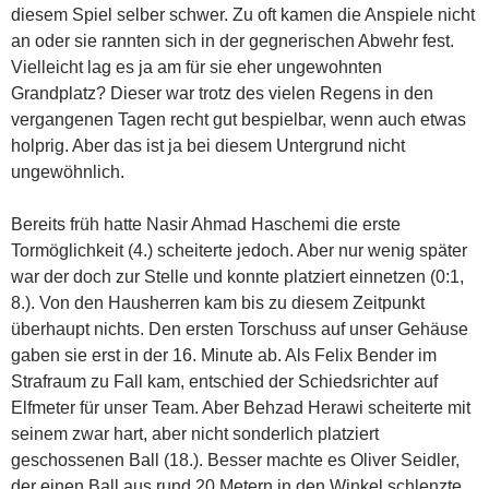
diesem Spiel selber schwer. Zu oft kamen die Anspiele nicht
an oder sie rannten sich in der gegnerischen Abwehr fest.
Vielleicht lag es ja am für sie eher ungewohnten
Grandplatz? Dieser war trotz des vielen Regens in den
vergangenen Tagen recht gut bespielbar, wenn auch etwas
holprig. Aber das ist ja bei diesem Untergrund nicht
ungewöhnlich.
Bereits früh hatte Nasir Ahmad Haschemi die erste
Tormöglichkeit (4.) scheiterte jedoch. Aber nur wenig später
war der doch zur Stelle und konnte platziert einnetzen (0:1,
8.). Von den Hausherren kam bis zu diesem Zeitpunkt
überhaupt nichts. Den ersten Torschuss auf unser Gehäuse
gaben sie erst in der 16. Minute ab. Als Felix Bender im
Strafraum zu Fall kam, entschied der Schiedsrichter auf
Elfmeter für unser Team. Aber Behzad Herawi scheiterte mit
seinem zwar hart, aber nicht sonderlich platziert
geschossenen Ball (18.). Besser machte es Oliver Seidler,
der einen Ball aus rund 20 Metern in den Winkel schlenzte