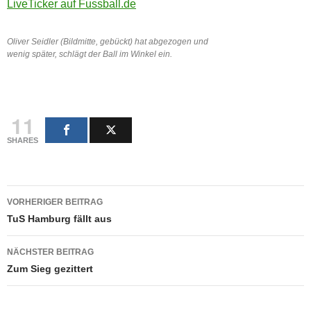
LiveTicker auf Fussball.de
Oliver Seidler (Bildmitte, gebückt) hat abgezogen und
wenig später, schlägt der Ball im Winkel ein.
11
SHARES
Beitragsnavigation
VORHERIGER BEITRAG
TuS Hamburg fällt aus
NÄCHSTER BEITRAG
Zum Sieg gezittert