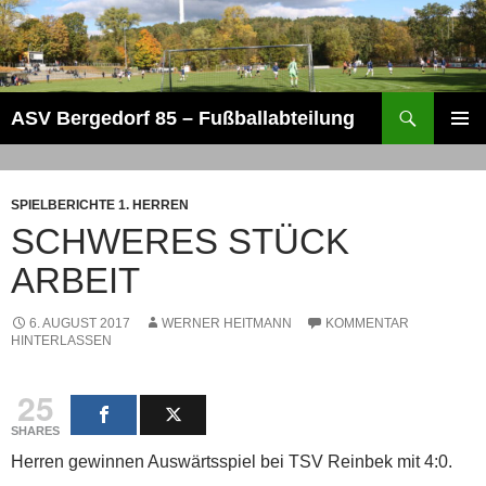
Zum
Inhalt
springen
Suchen
ASV Bergedorf 85 – Fußballabteilung
PRIMÄR
MENÜ
SPIELBERICHTE 1. HERREN
SCHWERES STÜCK
ARBEIT
6. AUGUST 2017
WERNER HEITMANN
KOMMENTAR
HINTERLASSEN
25
SHARES
Herren gewinnen Auswärtsspiel bei TSV Reinbek mit 4:0.