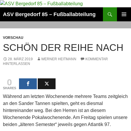
Zum
Inhalt
Suchen
ASV Bergedorf 85 – Fußballabteilung
springen
PRIMÄR
MENÜ
VORSCHAU
SCHÖN DER REIHE NACH
28. MÄRZ 2019
WERNER HEITMANN
KOMMENTAR
HINTERLASSEN
0
SHARES
Während am letzten Wochenende mehrere Teams zeitgleich
an den Sander Tannen spielten, geht es diesmal
hintereinander weg. Bei den Herren ist an diesem
Wochenende Pokalwochenende. Am Freitag spielen unsere
beiden „älteren Semester“ jeweils gegen Atlantik 97.