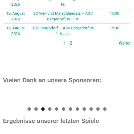
0
1
2
Ergebnisse unserer letzten Spiele
Datum
Match
Zeit/Ergebnisse
1. August
ASV Bergedorf 85 1. Hr. — Glashütter
1 - 3
2026
SV 1
1. August
Curslack-Neuengamme 2 — ASV
5 - 0
2026
Bergedorf 85 2. Hr.
26. Juli
ASV Bergedorf 85 1. Fr. — SV
3 - 0
2026
Wilhelmsburg
24. Juli
ASV Bergedorf 85 1. Hr. — SC Eilbek
5 - 1
2026
2
18. Juli
ASV Bergedorf 85 2. Hr. — VfL
0 - 7
2026
Lohbrügge 2