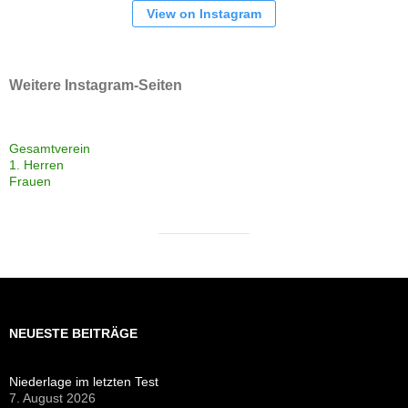
NEUESTE BEITRÄGE
Niederlage im letzten Test
7. August 2026
Es geht los im Pokal
6. August 2026
Aktuelle Spiele
1. August 2026
Sieg im ersten Test
26. Juli 2026
Konsequenter
25. Juli 2026
Aufschlussreich
18. Juli 2026