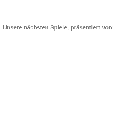
Unsere nächsten Spiele, präsentiert von:
Datum
Match
Zeit/Ergebnisse
8. August
ASV Bergedorf 85 2. Hr. — TuS
15:30
2026
Dassendorf 2
9. August
ASV Bergedorf 85 1. Fr. — TuS
13:00
2026
Dassendorf
9. August
ASV Bergedorf 85 1. A-Jun. —
15:30
2026
Niendorf 2
9. August
Grünhof-Tesperhude 1 — ASV
18:00
2026
Bergedorf 85 1. Hr.