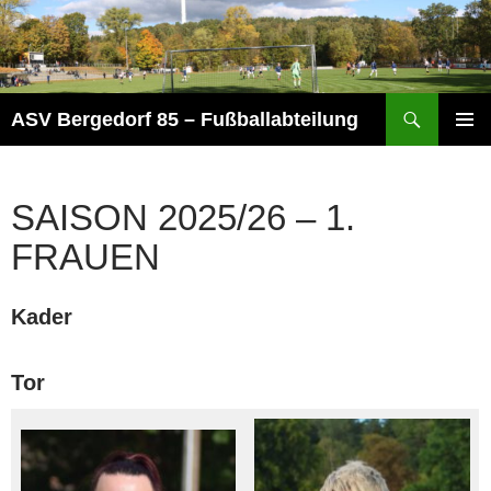
Zum
Inhalt
springen
Suchen
ASV Bergedorf 85 – Fußballabteilung
PRIMÄR
MENÜ
SAISON 2025/26 – 1.
FRAUEN
Kader
Tor