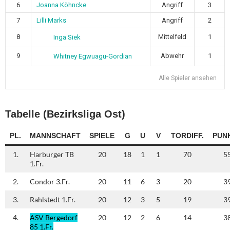
6
Joanna Köhncke
Angriff
3
7
Lilli Marks
Angriff
2
8
Mittelfeld
1
Inga Siek
9
Abwehr
1
Whitney Egwuagu-Gordian
Alle Spieler ansehen
Tabelle (Bezirksliga Ost)
PL.
MANNSCHAFT
SPIELE
G
U
V
TORDIFF.
PUN
1.
Harburger TB
20
18
1
1
70
5
1.Fr.
2.
Condor 3.Fr.
20
11
6
3
20
3
3.
Rahlstedt 1.Fr.
20
12
3
5
19
3
4.
ASV Bergedorf
20
12
2
6
14
3
85 1.Fr.