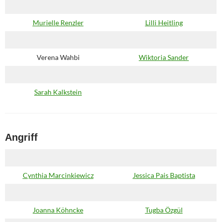
Murielle Renzler
Lilli Heitling
Verena Wahbi
Wiktoria Sander
Sarah Kalkstein
Angriff
Cynthia Marcinkiewicz
Jessica Pais Baptista
Joanna Köhncke
Tugba Özgül