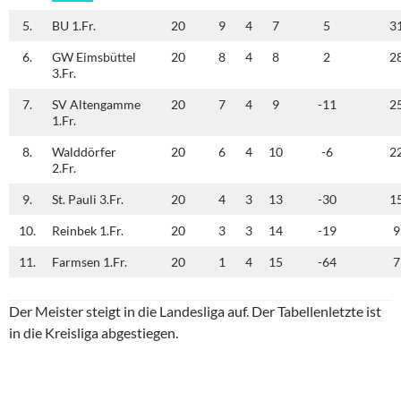
5.
BU 1.Fr.
20
9
4
7
5
3
6.
GW Eimsbüttel
20
8
4
8
2
2
3.Fr.
7.
SV Altengamme
20
7
4
9
-11
2
1.Fr.
8.
Walddörfer
20
6
4
10
-6
2
2.Fr.
9.
St. Pauli 3.Fr.
20
4
3
13
-30
1
10.
Reinbek 1.Fr.
20
3
3
14
-19
9
11.
Farmsen 1.Fr.
20
1
4
15
-64
7
Der Meister steigt in die Landesliga auf. Der Tabellenletzte ist
in die Kreisliga abgestiegen.