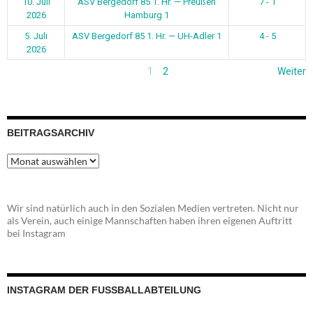
10. Juli
ASV Bergedorf 85 1. Hr. — Preußen
7 - 1
2026
Hamburg 1
5. Juli
ASV Bergedorf 85 1. Hr. — UH-Adler 1
4 - 5
2026
1
2
Weiter
BEITRAGSARCHIV
Beitragsarchiv
Wir sind natürlich auch in den Sozialen Medien vertreten. Nicht nur
als Verein, auch einige Mannschaften haben ihren eigenen Auftritt
bei Instagram
INSTAGRAM DER FUSSBALLABTEILUNG