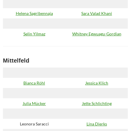
Helena Sagribennaja
Sara Valad Khani
Selin Yilmaz
Whitney Egwuagu-Gordian
Mittelfeld
Bianca Röhl
Jessica Klich
Julia Mücker
Jette Schlichting
Leonora Saracci
Lina Dierks