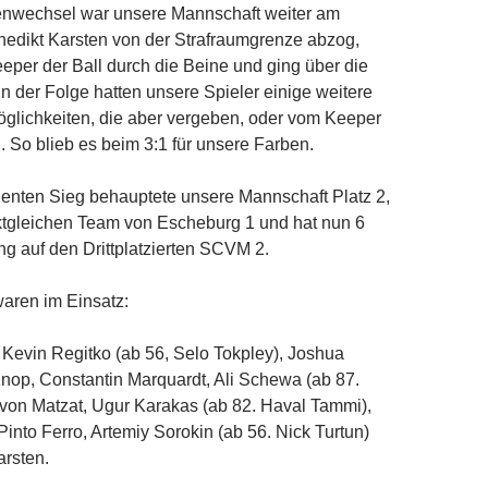
nwechsel war unsere Mannschaft weiter am
nedikt Karsten von der Strafraumgrenze abzog,
eper der Ball durch die Beine und ging über die
. In der Folge hatten unsere Spieler einige weitere
glichkeiten, die aber vergeben, oder vom Keeper
n. So blieb es beim 3:1 für unsere Farben.
enten Sieg behauptete unsere Mannschaft Platz 2,
ktgleichen Team von Escheburg 1 und hat nun 6
g auf den Drittplatzierten SCVM 2.
waren im Einsatz:
 Kevin Regitko (ab 56, Selo Tokpley), Joshua
nop, Constantin Marquardt, Ali Schewa (ab 87.
von Matzat, Ugur Karakas (ab 82. Haval Tammi),
Pinto Ferro, Artemiy Sorokin (ab 56. Nick Turtun)
arsten.