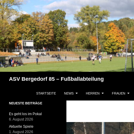
Zum
Inhalt
springen
Suchen
ASV Bergedorf 85 – Fußballabteilung
STARTSEITE
NEWS
HERREN
FRAUEN
NEUESTE BEITRÄGE
Es geht los im Pokal
6. August 2026
Aktuelle Spiele
1. August 2026