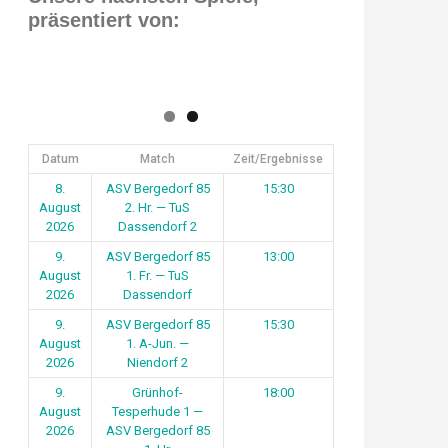
präsentiert von:
Datum
Match
Zeit/Ergebnisse
8.
ASV Bergedorf 85
15:30
August
2. Hr. — TuS
2026
Dassendorf 2
9.
ASV Bergedorf 85
13:00
August
1. Fr. — TuS
2026
Dassendorf
9.
ASV Bergedorf 85
15:30
August
1. A-Jun. —
2026
Niendorf 2
9.
Grünhof-
18:00
August
Tesperhude 1 —
2026
ASV Bergedorf 85