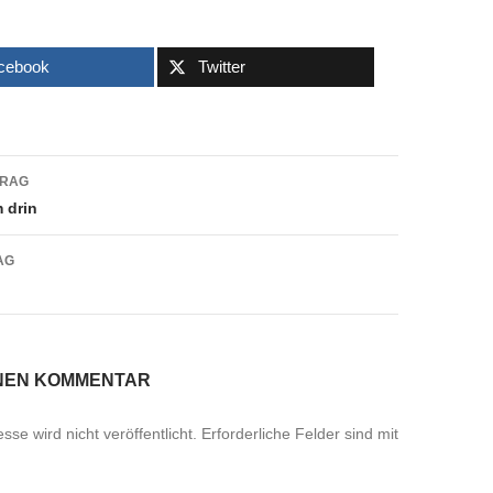
cebook
Twitter
navigation
TRAG
 drin
AG
INEN KOMMENTAR
se wird nicht veröffentlicht.
Erforderliche Felder sind mit