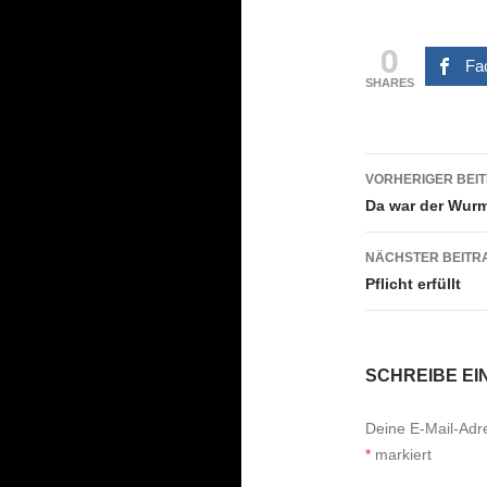
0
Fa
SHARES
Beitrags
VORHERIGER BEI
Da war der Wurm
NÄCHSTER BEITR
Pflicht erfüllt
SCHREIBE E
Deine E-Mail-Adres
*
markiert