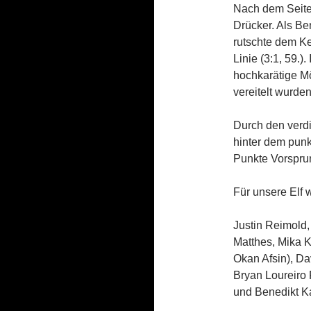
Nach dem Seite
Drücker. Als Be
rutschte dem Ke
Linie (3:1, 59.)
hochkarätige Mö
vereitelt wurde
Durch den verdi
hinter dem pun
Punkte Vorsprun
Für unsere Elf 
Justin Reimold,
Matthes, Mika K
Okan Afsin), Da
Bryan Loureiro 
und Benedikt K