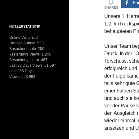
0
Fa
SHARES
Unsere 1. Herre
1:2. Im Rückspie
NUTZERSTATISTIK
behaupteten Pla
Online Visitors:
2
Heutige Aufrufe:
538
Unser Team bega
Besucher heute:
250
Druck. In der 1
Yesterday's Views:
1.245
Besucher gestern:
467
Torschuss, sche
Last 30 Days Views:
61.597
erfolgreich und
Last 365 Days
der Folge kame
Views:
523.998
teils sehr gute
einer halben S
und auch sie ko
vor der Pause s
den Ausgleich (
wieder einmal i
ansetzen und Ug