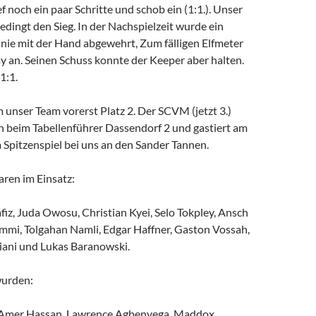
ef noch ein paar Schritte und schob ein (1:1.). Unser
dingt den Sieg. In der Nachspielzeit wurde ein
inie mit der Hand abgewehrt, Zum fälligen Elfmeter
y an. Seinen Schuss konnte der Keeper aber halten.
1:1.
unser Team vorerst Platz 2. Der SCVM (jetzt 3.)
ch beim Tabellenführer Dassendorf 2 und gastiert am
Spitzenspiel bei uns an den Sander Tannen.
aren im Einsatz:
iz, Juda Owosu, Christian Kyei, Selo Tokpley, Ansch
ammi, Tolgahan Namli, Edgar Haffner, Gaston Vossah,
hiani und Lukas Baranowski.
wurden:
, Amer Hassan, Lawrence Agbenyega, Maddox