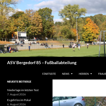
Zum
Inhalt
springen
Suchen
ASV Bergedorf 85 – Fußballabteilung
STARTSEITE
NEWS
HERREN
FRAU
NEUESTE BEITRÄGE
Niederlage im letzten Test
7. August 2026
Es geht los im Pokal
6. August 2026