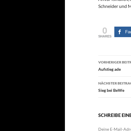
Schneider und 
0
Fa
SHARES
Beitragsn
VORHERIGER BEIT
Aufstieg ade
NÄCHSTER BEITRA
Sieg bei BeWe
SCHREIBE EI
Deine E-Mail-Adre