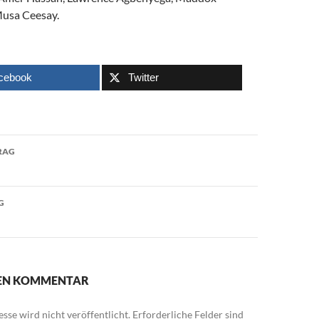
Musa Ceesay.
cebook
Twitter
avigation
RAG
G
NEN KOMMENTAR
sse wird nicht veröffentlicht.
Erforderliche Felder sind