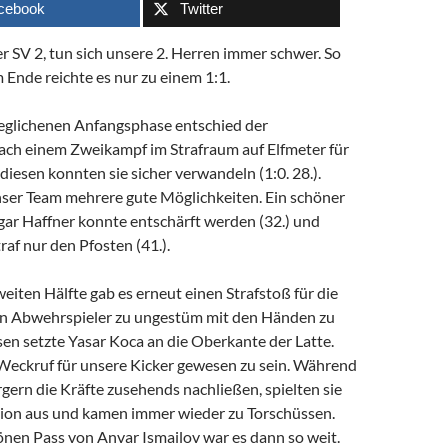
cebook
Twitter
 SV 2, tun sich unsere 2. Herren immer schwer. So
 Ende reichte es nur zu einem 1:1.
eglichenen Anfangsphase entschied der
nach einem Zweikampf im Strafraum auf Elfmeter für
diesen konnten sie sicher verwandeln (1:0. 28.).
ser Team mehrere gute Möglichkeiten. Ein schöner
gar Haffner konnte entschärft werden (32.) und
af nur den Pfosten (41.).
eiten Hälfte gab es erneut einen Strafstoß für die
ein Abwehrspieler zu ungestüm mit den Händen zu
en setzte Yasar Koca an die Oberkante der Latte.
 Weckruf für unsere Kicker gewesen zu sein. Während
ern die Kräfte zusehends nachließen, spielten sie
tion aus und kamen immer wieder zu Torschüssen.
nen Pass von Anvar Ismailov war es dann so weit.