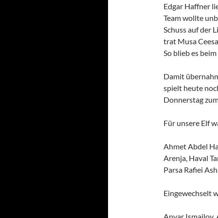
Edgar Haffner li
Team wollte unbe
Schuss auf der L
trat Musa Ceesa
So blieb es beim 
Damit übernahm 
spielt heute no
Donnerstag zum 
Für unsere Elf w
Ahmet Abdel Haf
Arenja, Haval T
Parsa Rafiei As
Eingewechselt 
Anvar Ismailov