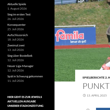
Aktuelle Spiele
1. August 2026
Sieg im ersten Test
26. Juli 2026
Konsequenter
25. Juli 2026
Aufschlussreich
18. Juli 2026
Zweimal zwei
13. Juli 2026
Sieg über Bostelbek
12. Juli 2026
Neuer Liga-Manager
12. Juli 2026
Spät in Schwung gekommen
SPIELBERICHTE 2.
11. Juli 2026
PUNKT
13. APRIL 2025
HIER GEHT ES ZUR JEWEILS
AKTUELLEN AUSGABE
UNSERER STADIONZEITUNG