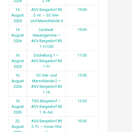
2026
2. Hr.
14.
ASV Bergedorf 85
19:00
August
3. Hr. — SC Vier-
2026
und Marschlande 4
14.
Curslack-
19:30
August
Neuengamme —
2026
ASV Bergedorf 85
1. H Ü32
16.
Escheburg 1 —
11:00
August
ASV Bergedorf 85
2026
1. Fr.
16.
SC Vier- und
15:00
August
Marschlande 2 —
2026
ASV Bergedorf 85
1. Hr.
16.
TSG Bergedorf —
15:30
August
ASV Bergedorf 85
2026
1. A-Jun.
22.
ASV Bergedorf 85
10:30
August
2. Fr. — Voran Ohe