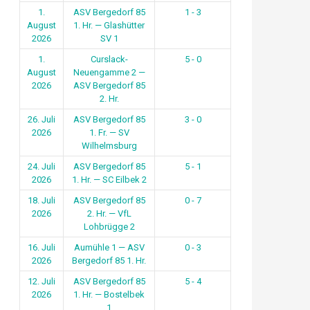
1.
ASV Bergedorf 85
1 - 3
August
1. Hr. — Glashütter
2026
SV 1
1.
Curslack-
5 - 0
August
Neuengamme 2 —
2026
ASV Bergedorf 85
2. Hr.
26. Juli
ASV Bergedorf 85
3 - 0
2026
1. Fr. — SV
Wilhelmsburg
24. Juli
ASV Bergedorf 85
5 - 1
2026
1. Hr. — SC Eilbek 2
18. Juli
ASV Bergedorf 85
0 - 7
2026
2. Hr. — VfL
Lohbrügge 2
16. Juli
Aumühle 1 — ASV
0 - 3
2026
Bergedorf 85 1. Hr.
12. Juli
ASV Bergedorf 85
5 - 4
2026
1. Hr. — Bostelbek
1