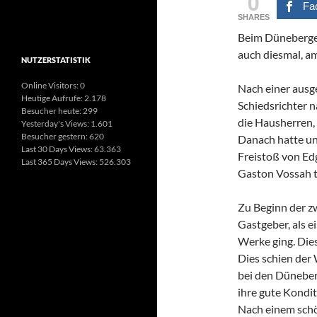
0
Fa
SHARES
Beim Düneberger
auch diesmal, am
NUTZERSTATISTIK
Online Visitors:
0
Nach einer ausg
Heutige Aufrufe:
2.178
Schiedsrichter 
Besucher heute:
299
die Hausherren, 
Yesterday's Views:
1.601
Besucher gestern:
620
Danach hatte un
Last 30 Days Views:
63.363
Freistoß von Ed
Last 365 Days Views:
526.303
Gaston Vossah tr
Zu Beginn der zw
Gastgeber, als 
Werke ging. Dies
Dies schien der
bei den Düneberg
ihre gute Kondi
Nach einem schö