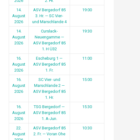
2026
2. Hr.
14.
ASV Bergedorf 85
19:00
August
3. Hr. — SC Vier-
2026
und Marschlande 4
14.
Curslack-
19:30
August
Neuengamme —
2026
ASV Bergedorf 85
1. H Ü32
16.
Escheburg 1 —
11:00
August
ASV Bergedorf 85
2026
1. Fr.
16.
SC Vier- und
15:00
August
Marschlande 2 —
2026
ASV Bergedorf 85
1. Hr.
16.
TSG Bergedorf —
15:30
August
ASV Bergedorf 85
2026
1. A-Jun.
22.
ASV Bergedorf 85
10:30
August
2. Fr. — Voran Ohe
2026
1