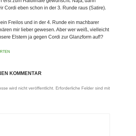
ch erst zum Halbfinale gewünscht. Naja, dann
wir Cordi eben schon in der 3. Runde raus (Satire).
ein Freilos und in der 4. Runde ein machbarer
ären mir lieber gewesen. Aber wer weiß, vielleicht
nsere Elstern ja gegen Cordi zur Glanzform auf!?
RTEN
INEN KOMMENTAR
se wird nicht veröffentlicht.
Erforderliche Felder sind mit