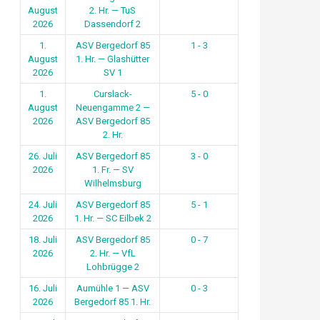
August
2. Hr. — TuS
2026
Dassendorf 2
1.
ASV Bergedorf 85
1 - 3
August
1. Hr. — Glashütter
2026
SV 1
1.
Curslack-
5 - 0
August
Neuengamme 2 —
2026
ASV Bergedorf 85
2. Hr.
26. Juli
ASV Bergedorf 85
3 - 0
2026
1. Fr. — SV
Wilhelmsburg
24. Juli
ASV Bergedorf 85
5 - 1
2026
1. Hr. — SC Eilbek 2
18. Juli
ASV Bergedorf 85
0 - 7
2026
2. Hr. — VfL
Lohbrügge 2
16. Juli
Aumühle 1 — ASV
0 - 3
2026
Bergedorf 85 1. Hr.