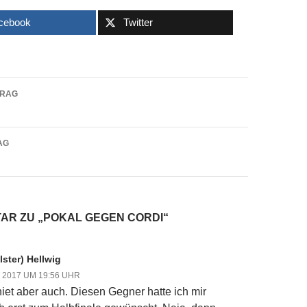
cebook
Twitter
navigation
TRAG
AG
AR ZU „POKAL GEGEN CORDI“
lster) Hellwig
 2017 UM 19:56 UHR
iet aber auch. Diesen Gegner hatte ich mir