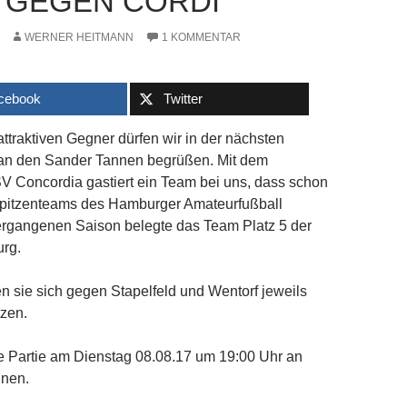
 GEGEN CORDI
WERNER HEITMANN
1 KOMMENTAR
cebook
Twitter
ttraktiven Gegner dürfen wir in der nächsten
an den Sander Tannen begrüßen. Mit dem
 Concordia gastiert ein Team bei uns, dass schon
pitzenteams des Hamburger Amateurfußball
vergangenen Saison belegte das Team Platz 5 der
rg.
n sie sich gegen Stapelfeld und Wentorf jeweils
tzen.
ie Partie am Dienstag 08.08.17 um 19:00 Uhr an
nen.