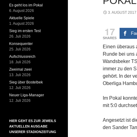
POKAL
Es geht los im Pokal
6. August 2026
3. AUGUST 2017
Aktuelle Spiele
1. August 2026
17
Sieg im ersten Test
Fa
26. Juli 2026
SHARES
Konsequenter
Einen überaus a
25. Juli 2026
Runde bei uns 
Aufschlussreich
Wandsbeker TSV
18. Juli 2026
immer zu den S
Zweimal zwei
13. Juli 2026
gehört. In der 
Sieg über Bostelbek
Oberliga Hambu
12. Juli 2026
Neuer Liga-Manager
Im Pokal konnte
12. Juli 2026
mit 5:0 durchse
Angesetzt ist d
HIER GEHT ES ZUR JEWEILS
AKTUELLEN AUSGABE
den Sander Tan
UNSERER STADIONZEITUNG