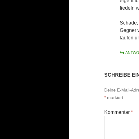
eigentli
fiedeln 
Schade, 
Gegner w
laufen u
ANTWO
SCHREIBE E
Deine E-Mail-Adres
*
markiert
Kommentar
*