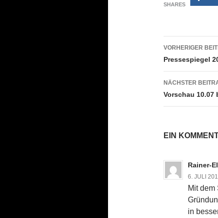
SHARES
Beitrags
VORHERIGER BEI
Pressespiegel 2
NÄCHSTER BEITR
Vorschau 10.07 b
EIN KOMMENT
Rainer-El
6. JULI 20
Mit dem 
Gründun
in besse