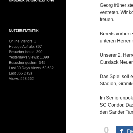
UNSERER STADIONZEITUNG
Georg früher st
vertreten. Wir k
freuen.
NUTZERSTATISTIK
Bereits vorher 
unteren Herren
Online Visitors:
1
Heutige Aufrufe:
897
Besucher heute:
390
Unserer 2. Her
Yesterday's Views:
1.090
Curslack Neue
Besucher gestern:
545
Last 30 Days Views:
63.682
Last 365 Days
Das Spiel soll 
Views:
523.662
Stadion, Gramk
Im Seniorenpoka
SC Condor. Das
den Sander Tan
0
Fa