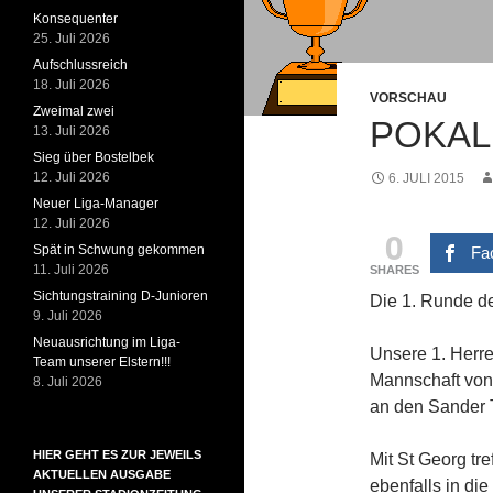
Konsequenter
25. Juli 2026
Aufschlussreich
18. Juli 2026
VORSCHAU
Zweimal zwei
POKAL 
13. Juli 2026
Sieg über Bostelbek
12. Juli 2026
6. JULI 2015
Neuer Liga-Manager
12. Juli 2026
0
Spät in Schwung gekommen
Fa
11. Juli 2026
SHARES
Sichtungstraining D-Junioren
Die 1. Runde d
9. Juli 2026
Neuausrichtung im Liga-
Unsere 1. Herren
Team unserer Elstern!!!
Mannschaft von
8. Juli 2026
an den Sander T
HIER GEHT ES ZUR JEWEILS
Mit St Georg tre
AKTUELLEN AUSGABE
ebenfalls in die