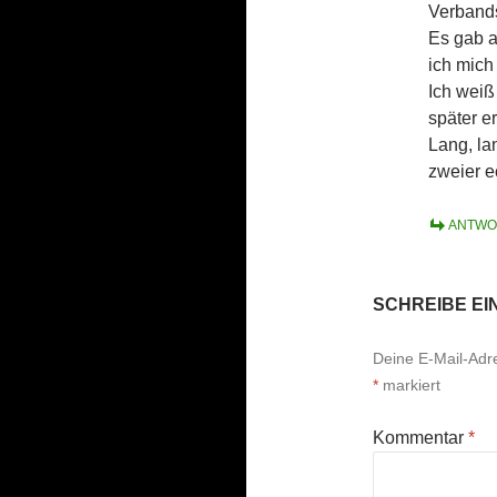
Verband
Es gab a
ich mich
Ich weiß
später e
Lang, lan
zweier e
ANTWO
SCHREIBE E
Deine E-Mail-Adres
*
markiert
Kommentar
*