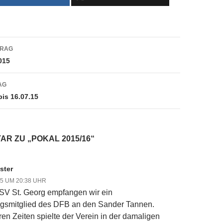
navigation
TRAG
015
AG
is 16.07.15
AR ZU „POKAL 2015/16“
ster
15 UM 20:38 UHR
SV St. Georg empfangen wir ein
gsmitglied des DFB an den Sander Tannen.
ren Zeiten spielte der Verein in der damaligen