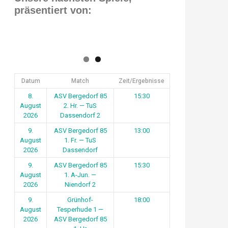
präsentiert von:
Datum
Match
Zeit/Ergebnisse
8.
ASV Bergedorf 85
15:30
August
2. Hr. — TuS
2026
Dassendorf 2
9.
ASV Bergedorf 85
13:00
August
1. Fr. — TuS
2026
Dassendorf
9.
ASV Bergedorf 85
15:30
August
1. A-Jun. —
2026
Niendorf 2
9.
Grünhof-
18:00
August
Tesperhude 1 —
2026
ASV Bergedorf 85