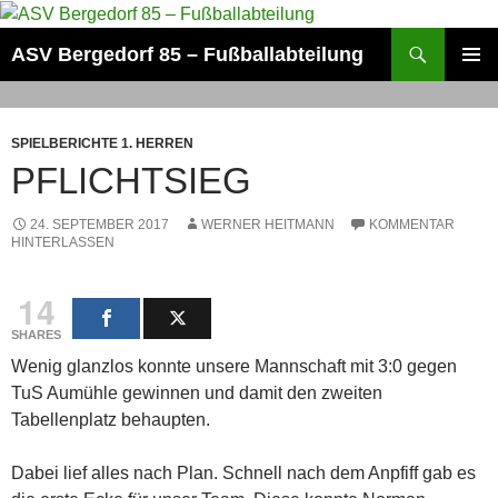
Zum
Inhalt
Suchen
ASV Bergedorf 85 – Fußballabteilung
springen
PRIMÄR
MENÜ
SPIELBERICHTE 1. HERREN
PFLICHTSIEG
24. SEPTEMBER 2017
WERNER HEITMANN
KOMMENTAR
HINTERLASSEN
14
SHARES
Wenig glanzlos konnte unsere Mannschaft mit 3:0 gegen
TuS Aumühle gewinnen und damit den zweiten
Tabellenplatz behaupten.
Dabei lief alles nach Plan. Schnell nach dem Anpfiff gab es