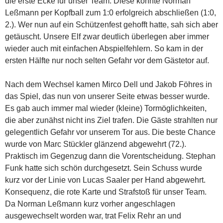
die erste Ecke für unser Team. Diese konnte Norman
Leßmann per Kopfball zum 1:0 erfolgreich abschließen (1:0,
2.). Wer nun auf ein Schützenfest gehofft hatte, sah sich aber
getäuscht. Unsere Elf zwar deutlich überlegen aber immer
wieder auch mit einfachen Abspielfehlern. So kam in der
ersten Hälfte nur noch selten Gefahr vor dem Gästetor auf.
Nach dem Wechsel kamen Mirco Dell und Jakob Föhres in
das Spiel, das nun von unserer Seite etwas besser wurde.
Es gab auch immer mal wieder (kleine) Tormöglichkeiten,
die aber zunähst nicht ins Ziel trafen. Die Gäste strahlten nur
gelegentlich Gefahr vor unserem Tor aus. Die beste Chance
wurde von Marc Stückler glänzend abgewehrt (72.).
Praktisch im Gegenzug dann die Vorentscheidung. Stephan
Funk hatte sich schön durchgesetzt. Sein Schuss wurde
kurz vor der Linie von Lucas Saaler per Hand abgewehrt.
Konsequenz, die rote Karte und Strafstoß für unser Team.
Da Norman Leßmann kurz vorher angeschlagen
ausgewechselt worden war, trat Felix Rehr an und