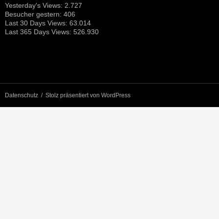
Yesterday's Views:
2.727
Besucher gestern:
406
Last 30 Days Views:
63.014
Last 365 Days Views:
526.930
Datenschutz
Stolz präsentiert von WordPress