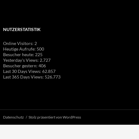
NUTZERSTATISTIK
Online Visitors:
2
Heutige Aufrufe:
500
Besucher heute:
225
Yesterday's Views:
2.727
Besucher gestern:
406
Last 30 Days Views:
62.857
Last 365 Days Views:
526.773
Datenschutz
Stolz präsentiert von WordPress