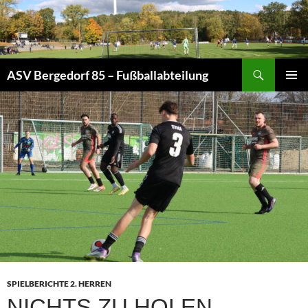
Zum
Inhalt
springen
Suchen
ASV Bergedorf 85 – Fußballabteilung
PRIMÄR
MENÜ
SPIELBERICHTE 2. HERREN
NICHTS ZU HOLEN