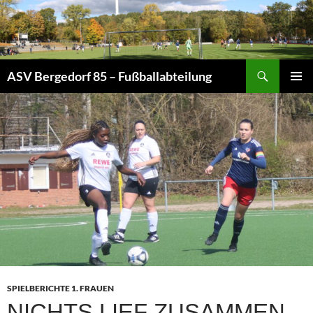
Zum
Inhalt
springen
Suchen
ASV Bergedorf 85 – Fußballabteilung
PRIMÄR
MENÜ
SPIELBERICHTE 1. FRAUEN
NICHTS LIEF ZUSAMMEN