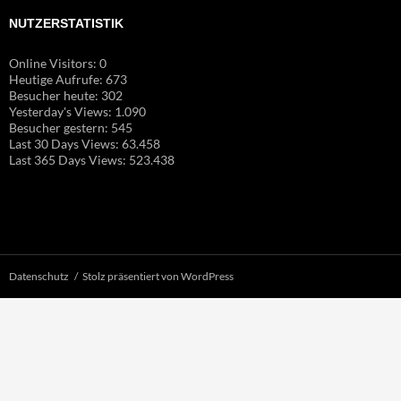
NUTZERSTATISTIK
Online Visitors:
0
Heutige Aufrufe:
673
Besucher heute:
302
Yesterday's Views:
1.090
Besucher gestern:
545
Last 30 Days Views:
63.458
Last 365 Days Views:
523.438
Datenschutz
Stolz präsentiert von WordPress