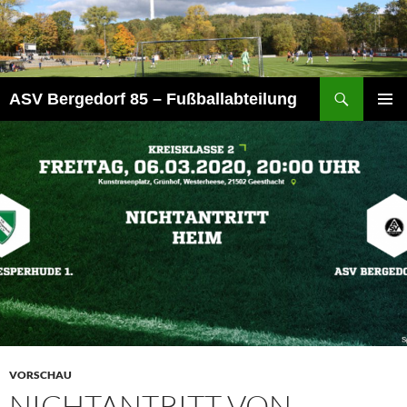
Zum
Inhalt
springen
Suchen
ASV Bergedorf 85 – Fußballabteilung
PRIMÄR
MENÜ
VORSCHAU
NICHTANTRITT VON