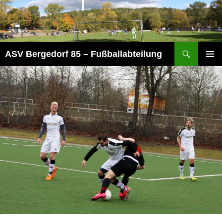
Zum
Inhalt
springen
Suchen
ASV Bergedorf 85 – Fußballabteilung
PRIMÄR
MENÜ