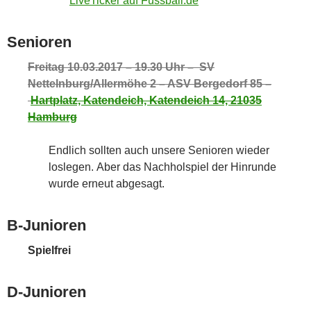
LiveTicker auf Fussball.de
Senioren
Freitag 10.03.2017 – 19.30 Uhr – SV
Nettelnburg/Allermöhe 2 – ASV Bergedorf 85 –
Hartplatz, Katendeich, Katendeich 14, 21035
Hamburg
Endlich sollten auch unsere Senioren wieder
loslegen. Aber das Nachholspiel der Hinrunde
wurde erneut abgesagt.
B-Junioren
Spielfrei
D-Junioren