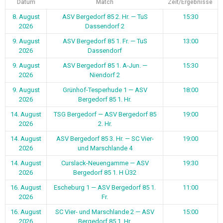
Datum
Match
Zeit/Ergebnisse
8. August
ASV Bergedorf 85 2. Hr. — TuS
15:30
2026
Dassendorf 2
9. August
ASV Bergedorf 85 1. Fr. — TuS
13:00
2026
Dassendorf
9. August
ASV Bergedorf 85 1. A-Jun. —
15:30
2026
Niendorf 2
9. August
Grünhof-Tesperhude 1 — ASV
18:00
2026
Bergedorf 85 1. Hr.
14. August
TSG Bergedorf — ASV Bergedorf 85
19:00
2026
2. Hr.
14. August
ASV Bergedorf 85 3. Hr. — SC Vier-
19:00
2026
und Marschlande 4
14. August
Curslack-Neuengamme — ASV
19:30
2026
Bergedorf 85 1. H Ü32
16. August
Escheburg 1 — ASV Bergedorf 85 1.
11:00
2026
Fr.
16. August
SC Vier- und Marschlande 2 — ASV
15:00
2026
Bergedorf 85 1. Hr.