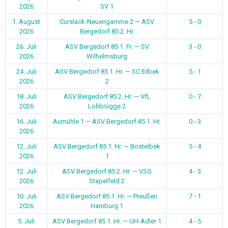
2026
SV 1
1. August
Curslack-Neuengamme 2 — ASV
5 - 0
2026
Bergedorf 85 2. Hr.
26. Juli
ASV Bergedorf 85 1. Fr. — SV
3 - 0
2026
Wilhelmsburg
24. Juli
ASV Bergedorf 85 1. Hr. — SC Eilbek
5 - 1
2026
2
18. Juli
ASV Bergedorf 85 2. Hr. — VfL
0 - 7
2026
Lohbrügge 2
16. Juli
Aumühle 1 — ASV Bergedorf 85 1. Hr.
0 - 3
2026
12. Juli
ASV Bergedorf 85 1. Hr. — Bostelbek
5 - 4
2026
1
12. Juli
ASV Bergedorf 85 2. Hr. — VSG
4 - 3
2026
Stapelfeld 2
10. Juli
ASV Bergedorf 85 1. Hr. — Preußen
7 - 1
2026
Hamburg 1
5. Juli
ASV Bergedorf 85 1. Hr. — UH-Adler 1
4 - 5