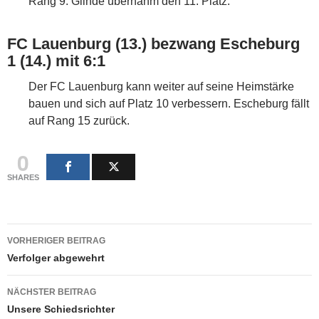
Rang 9. Glinde übernahm den 11. Platz.
FC Lauenburg (13.) bezwang Escheburg
1 (14.) mit 6:1
Der FC Lauenburg kann weiter auf seine Heimstärke
bauen und sich auf Platz 10 verbessern. Escheburg fällt
auf Rang 15 zurück.
0
SHARES
Beitragsnavigation
VORHERIGER BEITRAG
Verfolger abgewehrt
NÄCHSTER BEITRAG
Unsere Schiedsrichter