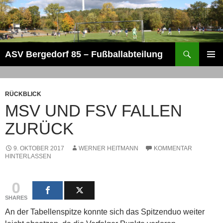
Zum
Inhalt
springen
Suchen
ASV Bergedorf 85 – Fußballabteilung
PRIMÄR
MENÜ
RÜCKBLICK
MSV UND FSV FALLEN
ZURÜCK
9. OKTOBER 2017
WERNER HEITMANN
KOMMENTAR
HINTERLASSEN
0
SHARES
An der Tabellenspitze konnte sich das Spitzenduo weiter