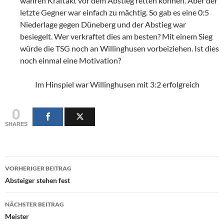
wahren Kraftakt vor dem Abstieg retten können. Aber der
letzte Gegner war einfach zu mächtig. So gab es eine 0:5
Niederlage gegen Düneberg und der Abstieg war
besiegelt. Wer verkraftet dies am besten? Mit einem Sieg
würde die TSG noch an Willinghusen vorbeiziehen. Ist dies
noch einmal eine Motivation?
Im Hinspiel war Willinghusen mit 3:2 erfolgreich
0
SHARES
Beitragsnavigation
VORHERIGER BEITRAG
Absteiger stehen fest
NÄCHSTER BEITRAG
Meister