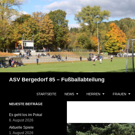
Zum
Inhalt
springen
Suchen
ASV Bergedorf 85 – Fußballabteilung
STARTSEITE
NEWS
HERREN
FRAUEN
NEUESTE BEITRÄGE
Es geht los im Pokal
6. August 2026
Aktuelle Spiele
1. August 2026