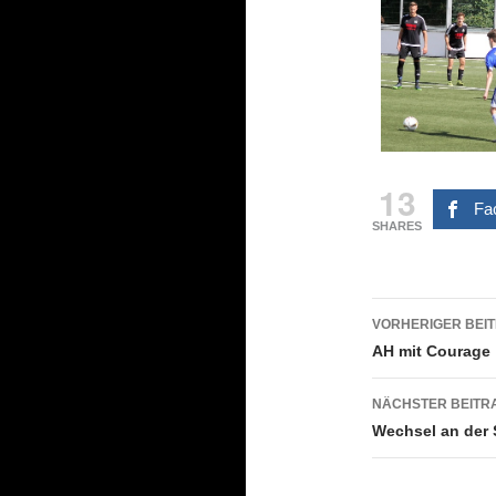
13
Fa
SHARES
Beitrags
VORHERIGER BEI
AH mit Courage
NÄCHSTER BEITR
Wechsel an der 