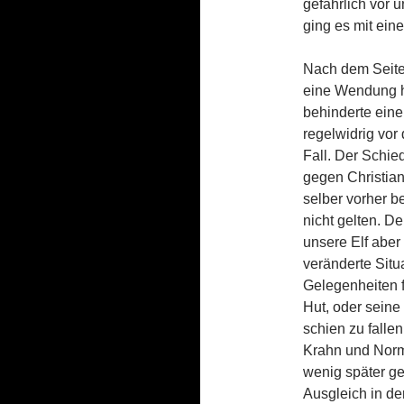
gefährlich vor 
ging es mit ein
Nach dem Seite
eine Wendung h
behinderte ein
regelwidrig vor
Fall. Der Schied
gegen Christian
selber vorher b
nicht gelten. D
unsere Elf aber
veränderte Situ
Gelegenheiten f
Hut, oder seine
schien zu falle
Krahn und Norm
wenig später ge
Ausgleich in de