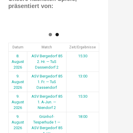
präsentiert von:
Datum
Match
Zeit/Ergebnisse
8.
ASV Bergedorf 85
15:30
August
2. Hr. — TuS
2026
Dassendorf 2
9.
ASV Bergedorf 85
13:00
August
1. Fr. — TuS
2026
Dassendorf
9.
ASV Bergedorf 85
15:30
August
1. A-Jun. —
2026
Niendorf 2
9.
Grünhof-
18:00
August
Tesperhude 1 —
2026
ASV Bergedorf 85