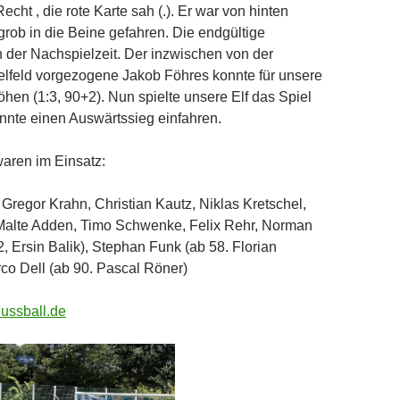
cht , die rote Karte sah (.). Er war von hinten
grob in die Beine gefahren. Die endgültige
 der Nachspielzeit. Der inzwischen von der
elfeld vorgezogene Jakob Föhres konnte für unsere
hen (1:3, 90+2). Nun spielte unsere Elf das Spiel
nnte einen Auswärtssieg einfahren.
waren im Einsatz:
 Gregor Krahn, Christian Kautz, Niklas Kretschel,
Malte Adden, Timo Schwenke, Felix Rehr, Norman
 Ersin Balik), Stephan Funk (ab 58. Florian
co Dell (ab 90. Pascal Röner)
Fussball.de