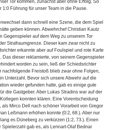
unser Tor kommen, zunächst aber ohne Erfolg. So
er 1:0 Führung für unser Team in die Pause.
nwechsel dann schnell eine Szene, die dem Spiel
ätte geben können. Abwehrchef Christian Kautz
en Gegenspieler auf dem Weg zu unserem Tor
 der Strafraumgrenze. Dieser kam zwar nicht zu
srichter erkannte aber auf Foulspiel und rote Karte
. Das dieser reklamierte, von seinem Gegenspieler
ehindert worden zu sein, ließ der Schiedsrichter
er nachfolgende Freistoß blieb zwar ohne Folgen,
 in Unterzahl. Bevor sich unsere Abwehr auf die
ation wieder gefunden hatte, gab es einige gute
ür die Gastgeber. Aber Lukas Stradins war auf der
 Kollegen konnten klären. Eine Vorentscheidung
n, als Mirco Dell nach schöner Vorarbeit von Gregor
an Leßmann erhöhen konnte (0:2, 68.). Aber nur
lang es Düneberg zu verkürzen (1:2, 73.). Einen
r Spielerzahl gab es, als Lennart-Olaf Bednar