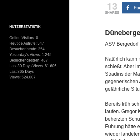
13
Fa
SHARES
NUTZERSTATISTIK
Düneberge
Online Visitors:
0
Heutige Aufrufe:
547
ASV Bergedorf 
Besucher heute:
254
Yesterday's Views:
1.245
Natürlich kann
Besucher gestern:
467
Last 30 Days Views:
61.606
schießt. Aber i
Last 365 Days
Stradins der Ma
Views:
524.007
gegenerischen 
gefährliche Situ
Bereits früh sc
laufen. Gregor
beherzten Schus
Führung hätte e
wieder landeten