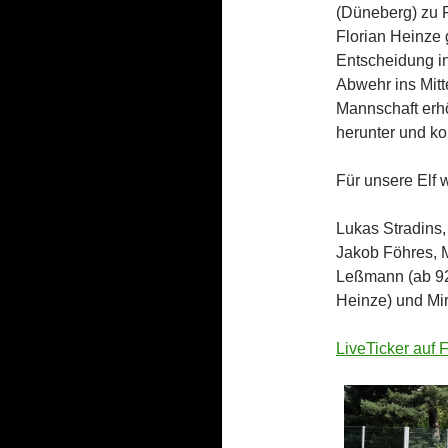
(Düneberg) zu Re
Florian Heinze 
Entscheidung in
Abwehr ins Mitt
Mannschaft erhö
herunter und ko
Für unsere Elf 
Lukas Stradins,
Jakob Föhres, 
Leßmann (ab 92,
Heinze) und Mir
LiveTicker auf 