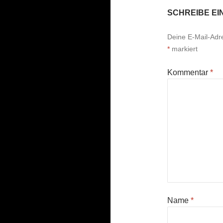
SCHREIBE E
Deine E-Mail-Adres
*
markiert
Kommentar
*
Name
*