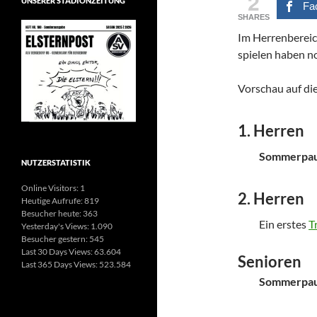
2
UNSERER STADIONZEITUNG
Fa
SHARES
Im Herrenbereic
spielen haben no
Vorschau auf di
1. Herren
Sommerpaus
NUTZERSTATISTIK
Online Visitors:
1
2. Herren
Heutige Aufrufe:
819
Besucher heute:
363
Ein erstes
T
Yesterday's Views:
1.090
Besucher gestern:
545
Last 30 Days Views:
63.604
Senioren
Last 365 Days Views:
523.584
Sommerpa