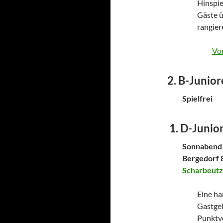
Hinspie
Gäste ü
rangier
Vor
2. B-Junio
Spielfrei
1. D-Junio
Sonnabend 
Bergedorf 
Scharbeutz
Eine ha
Gastgeb
Punktve