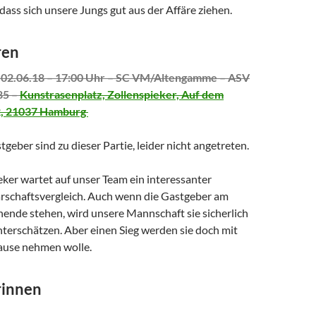
 dass sich unsere Jungs gut aus der Affäre ziehen.
ren
02.06.18 – 17:00 Uhr – SC VM/Altengamme – ASV
85 –
Kunstrasenplatz, Zollenspieker, Auf dem
2, 21037 Hamburg
tgeber sind zu dieser Partie, leider nicht angetreten.
ker wartet auf unser Team ein interessanter
schaftsvergleich. Auch wenn die Gastgeber am
nende stehen, wird unsere Mannschaft sie sicherlich
nterschätzen. Aber einen Sieg werden sie doch mit
ause nehmen wolle.
rinnen