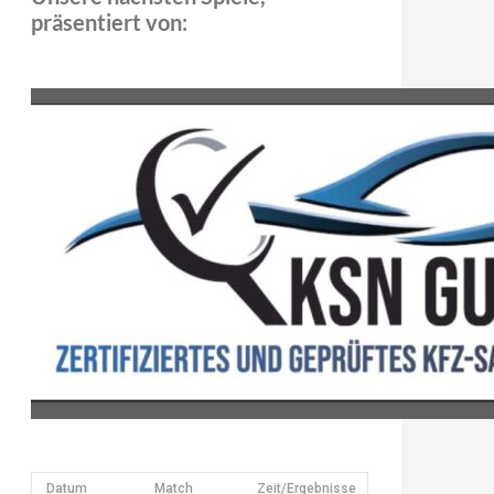
präsentiert von:
Datum
Match
Zeit/Ergebnisse