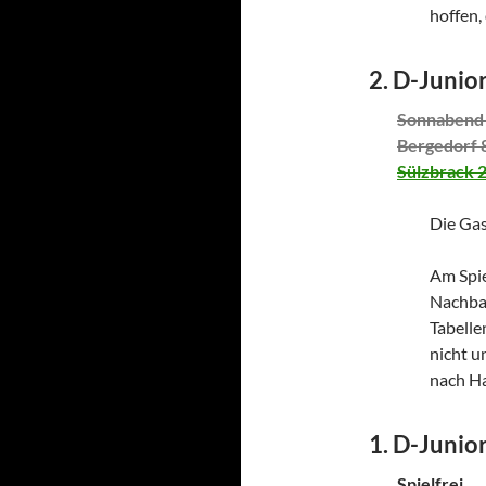
hoffen,
2. D-Junio
Sonnabend 
Bergedorf 
Sülzbrack 
Die Gas
Am Spie
Nachbar
Tabelle
nicht u
nach H
1. D-Junio
Spielfrei