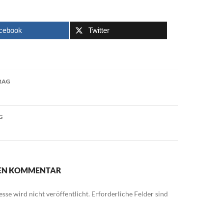
cebook
Twitter
avigation
RAG
G
NEN KOMMENTAR
sse wird nicht veröffentlicht.
Erforderliche Felder sind