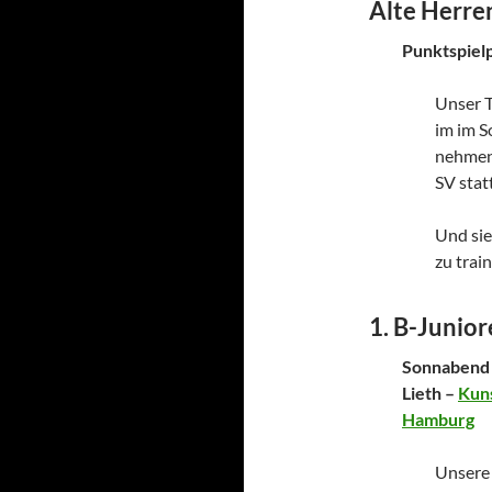
Alte Herre
Punktspiel
Unser T
im im S
nehmen 
SV statt
Und sie
zu train
1. B-Junio
Sonnabend 
Lieth –
Kuns
Hamburg
Unsere 