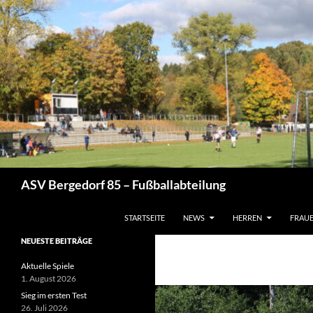
Zum
Inhalt
springen
Suchen
ASV Bergedorf 85 – Fußballabteilung
STARTSEITE
NEWS
HERREN
FRAU
NEUESTE BEITRÄGE
Aktuelle Spiele
1. August 2026
Sieg im ersten Test
26. Juli 2026