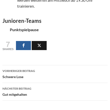
werden weiterhin am Mittwoch ab 19.30 Uhr
trainieren.
Junioren-Teams
Punktspielpause
7
SHARES
Beitragsnavigation
VORHERIGER BEITRAG
Schwere Lose
NÄCHSTER BEITRAG
Gut mitgehalten