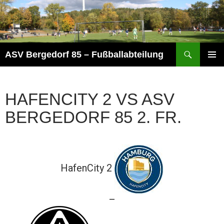
Zum
Inhalt
springen
Suchen
ASV Bergedorf 85 – Fußballabteilung
PRIMÄR
MENÜ
HAFENCITY 2 VS ASV
BERGEDORF 85 2. FR.
HafenCity 2
—