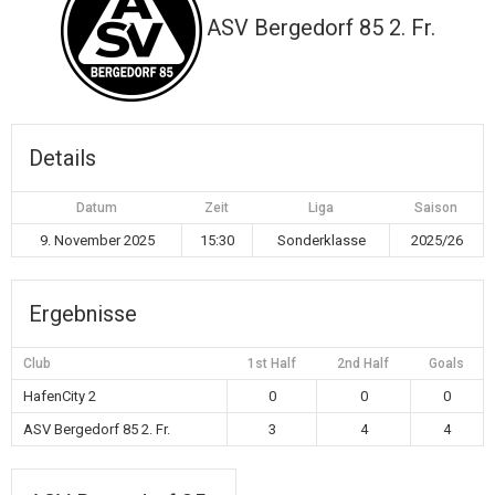
ASV Bergedorf 85 2. Fr.
Details
Datum
Zeit
Liga
Saison
9. November 2025
15:30
Sonderklasse
2025/26
Ergebnisse
Club
1st Half
2nd Half
Goals
HafenCity 2
0
0
0
ASV Bergedorf 85 2. Fr.
3
4
4