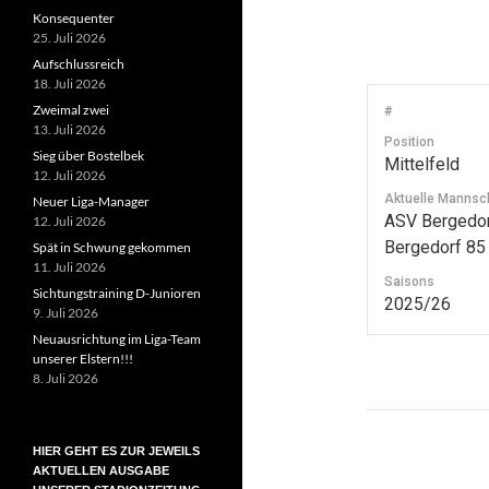
Konsequenter
25. Juli 2026
Aufschlussreich
18. Juli 2026
Zweimal zwei
#
13. Juli 2026
Position
Sieg über Bostelbek
Mittelfeld
12. Juli 2026
Aktuelle Mannsc
Neuer Liga-Manager
ASV Bergedorf
12. Juli 2026
Bergedorf 85 2
Spät in Schwung gekommen
11. Juli 2026
Saisons
Sichtungstraining D-Junioren
2025/26
9. Juli 2026
Neuausrichtung im Liga-Team
unserer Elstern!!!
8. Juli 2026
Beitragsn
HIER GEHT ES ZUR JEWEILS
AKTUELLEN AUSGABE