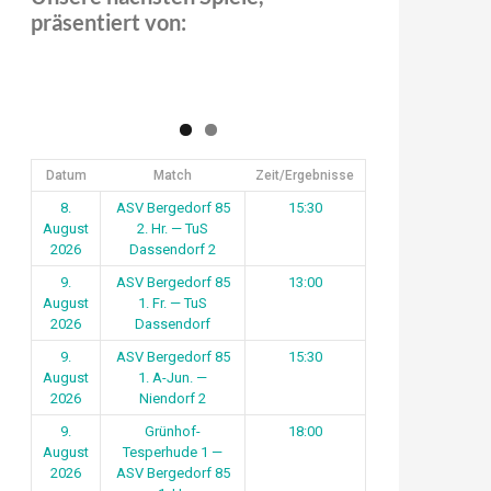
präsentiert von:
Datum
Match
Zeit/Ergebnisse
8.
ASV Bergedorf 85
15:30
August
2. Hr. — TuS
2026
Dassendorf 2
9.
ASV Bergedorf 85
13:00
August
1. Fr. — TuS
2026
Dassendorf
9.
ASV Bergedorf 85
15:30
August
1. A-Jun. —
2026
Niendorf 2
9.
Grünhof-
18:00
August
Tesperhude 1 —
2026
ASV Bergedorf 85