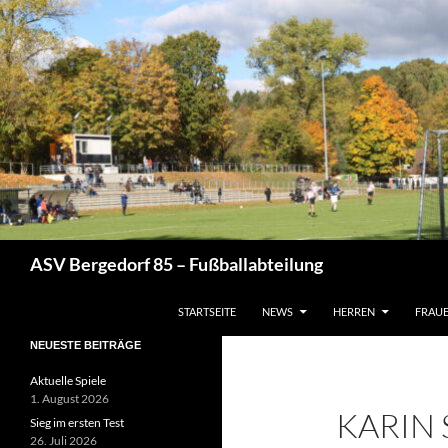
Zum
Inhalt
springen
Suchen
ASV Bergedorf 85 – Fußballabteilung
STARTSEITE
NEWS
HERREN
FRAU
NEUESTE BEITRÄGE
Aktuelle Spiele
1. August 2026
KARIN 
Sieg im ersten Test
26. Juli 2026