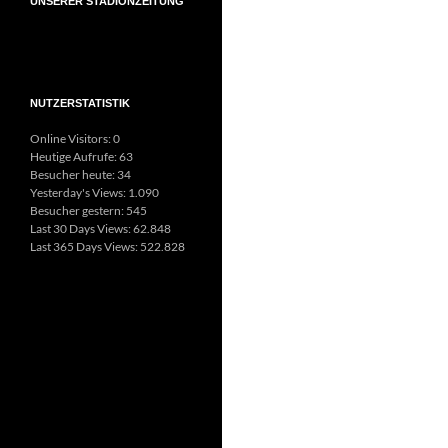
UNSERER STADIONZEITUNG
NUTZERSTATISTIK
Online Visitors:
0
Heutige Aufrufe:
63
Besucher heute:
34
Yesterday's Views:
1.090
Besucher gestern:
545
Last 30 Days Views:
62.848
Last 365 Days Views:
522.828