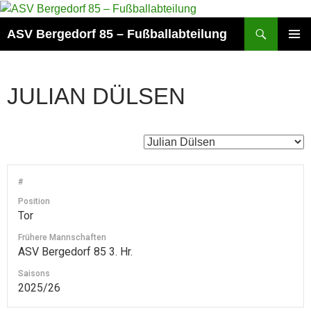
Zum
Inhalt
Suchen
ASV Bergedorf 85 – Fußballabteilung
springen
PRIMÄR
MENÜ
JULIAN DÜLSEN
#
Position
Tor
Frühere Mannschaften
ASV Bergedorf 85 3. Hr.
Saisons
2025/26