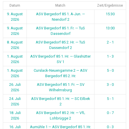
Datum
Match
Zeit/Ergebnisse
9. August
ASV Bergedorf 85 1. A-Jun. —
15:30
2026
Niendorf 2
9. August
ASV Bergedorf 85 1. Fr. — TuS
13:00
2026
Dassendorf
8. August
ASV Bergedorf 85 2. Hr. — TuS
2 - 1
2026
Dassendorf 2
1. August
ASV Bergedorf 85 1. Hr. — Glashütter
1 - 3
2026
SV 1
1. August
Curslack-Neuengamme 2 — ASV
5 - 0
2026
Bergedorf 85 2. Hr.
26. Juli
ASV Bergedorf 85 1. Fr. — SV
3 - 0
2026
Wilhelmsburg
24. Juli
ASV Bergedorf 85 1. Hr. — SC Eilbek
5 - 1
2026
2
18. Juli
ASV Bergedorf 85 2. Hr. — VfL
0 - 7
2026
Lohbrügge 2
16. Juli
Aumühle 1 — ASV Bergedorf 85 1. Hr.
0 - 3