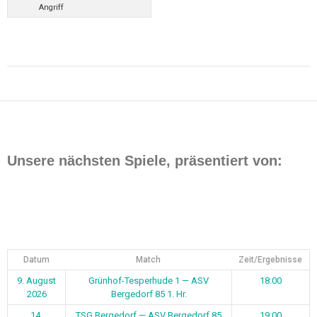
Angriff
Beitragsnavigation
Unsere nächsten Spiele, präsentiert von:
Datum
Match
Zeit/Ergebnisse
9. August
Grünhof-Tesperhude 1 — ASV
18:00
2026
Bergedorf 85 1. Hr.
14.
TSG Bergedorf — ASV Bergedorf 85
19:00