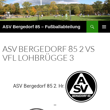
Zum
Inhalt
springen
Suchen
ASV Bergedorf 85 – Fußballabteilung
PRIMÄR
MENÜ
ASV BERGEDORF 85 2 VS
VFL LOHBRÜGGE 3
ASV Bergedorf 85 2. Hr.
—