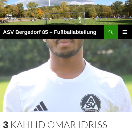
Zum
Inhalt
springen
Suchen
ASV Bergedorf 85 – Fußballabteilung
PRIMÄR
MENÜ
KAHLID OMAR IDRISS
3