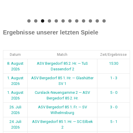
0
1
2
Ergebnisse unserer letzten Spiele
Datum
Match
Zeit/Ergebnisse
8. August
ASV Bergedorf 85 2. Hr. — TuS
15:30
2026
Dassendorf 2
1. August
ASV Bergedorf 85 1. Hr. — Glashütter
1 - 3
2026
SV 1
1. August
Curslack-Neuengamme 2 — ASV
5 - 0
2026
Bergedorf 85 2. Hr.
26. Juli
ASV Bergedorf 85 1. Fr. — SV
3 - 0
2026
Wilhelmsburg
24. Juli
ASV Bergedorf 85 1. Hr. — SC Eilbek
5 - 1
2026
2