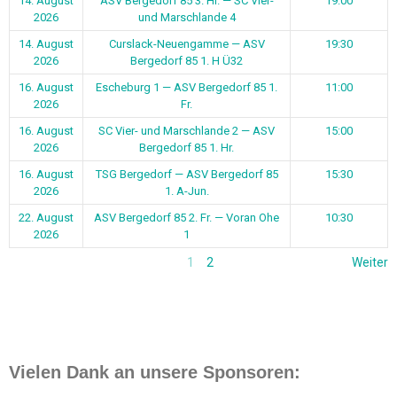
14. August
ASV Bergedorf 85 3. Hr. — SC Vier-
19:00
2026
und Marschlande 4
14. August
Curslack-Neuengamme — ASV
19:30
2026
Bergedorf 85 1. H Ü32
16. August
Escheburg 1 — ASV Bergedorf 85 1.
11:00
2026
Fr.
16. August
SC Vier- und Marschlande 2 — ASV
15:00
2026
Bergedorf 85 1. Hr.
16. August
TSG Bergedorf — ASV Bergedorf 85
15:30
2026
1. A-Jun.
22. August
ASV Bergedorf 85 2. Fr. — Voran Ohe
10:30
2026
1
1
2
Weiter
Vielen Dank an unsere Sponsoren: