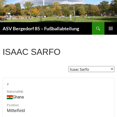
Zum
Inhalt
springen
Suchen
ASV Bergedorf 85 – Fußballabteilung
PRIMÄR
MENÜ
ISAAC SARFO
#
Nationalität
Ghana
Position
Mittelfeld