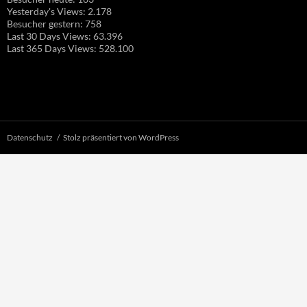
Yesterday's Views:
2.178
Besucher gestern:
758
Last 30 Days Views:
63.396
Last 365 Days Views:
528.100
Datenschutz
Stolz präsentiert von WordPress