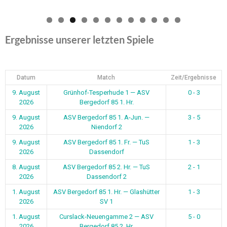
0
1
2
Ergebnisse unserer letzten Spiele
Datum
Match
Zeit/Ergebnisse
9. August
Grünhof-Tesperhude 1 — ASV
0 - 3
2026
Bergedorf 85 1. Hr.
9. August
ASV Bergedorf 85 1. A-Jun. —
3 - 5
2026
Niendorf 2
9. August
ASV Bergedorf 85 1. Fr. — TuS
1 - 3
2026
Dassendorf
8. August
ASV Bergedorf 85 2. Hr. — TuS
2 - 1
2026
Dassendorf 2
1. August
ASV Bergedorf 85 1. Hr. — Glashütter
1 - 3
2026
SV 1
1. August
Curslack-Neuengamme 2 — ASV
5 - 0
2026
Bergedorf 85 2. Hr.