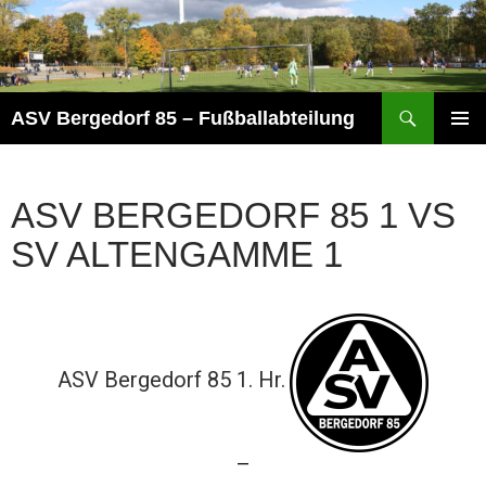
Zum
Inhalt
springen
Suchen
ASV Bergedorf 85 – Fußballabteilung
PRIMÄR
MENÜ
ASV BERGEDORF 85 1 VS
SV ALTENGAMME 1
ASV Bergedorf 85 1. Hr.
—