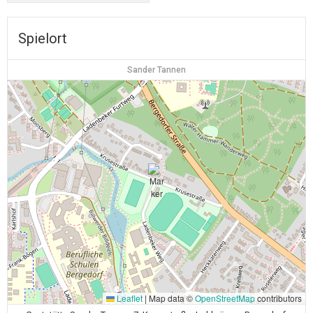
Spielort
Sander Tannen
Leaflet
|
Map data ©
OpenStreetMap
contributors