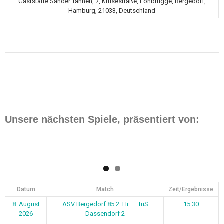
Gaststätte Sander Tannen, 7, Krusestraße, Lohbrügge, Bergedorf,
Hamburg, 21033, Deutschland
Beitragsnavigation
Unsere nächsten Spiele, präsentiert von:
Datum
Match
Zeit/Ergebnisse
8. August
ASV Bergedorf 85 2. Hr. — TuS
15:30
2026
Dassendorf 2