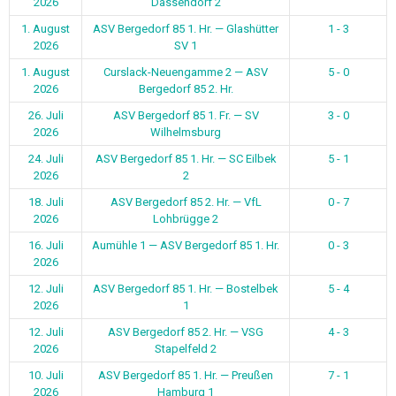
2026
Dassendorf 2
1. August
ASV Bergedorf 85 1. Hr. — Glashütter
1 - 3
2026
SV 1
1. August
Curslack-Neuengamme 2 — ASV
5 - 0
2026
Bergedorf 85 2. Hr.
26. Juli
ASV Bergedorf 85 1. Fr. — SV
3 - 0
2026
Wilhelmsburg
24. Juli
ASV Bergedorf 85 1. Hr. — SC Eilbek
5 - 1
2026
2
18. Juli
ASV Bergedorf 85 2. Hr. — VfL
0 - 7
2026
Lohbrügge 2
16. Juli
Aumühle 1 — ASV Bergedorf 85 1. Hr.
0 - 3
2026
12. Juli
ASV Bergedorf 85 1. Hr. — Bostelbek
5 - 4
2026
1
12. Juli
ASV Bergedorf 85 2. Hr. — VSG
4 - 3
2026
Stapelfeld 2
10. Juli
ASV Bergedorf 85 1. Hr. — Preußen
7 - 1
2026
Hamburg 1