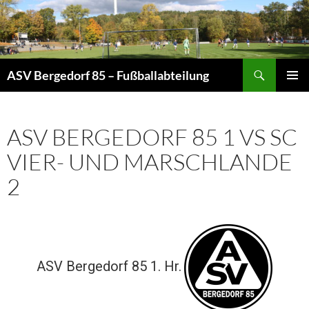
Zum
Inhalt
springen
Suchen
ASV Bergedorf 85 – Fußballabteilung
PRIMÄR
MENÜ
ASV BERGEDORF 85 1 VS SC
VIER- UND MARSCHLANDE
2
ASV Bergedorf 85 1. Hr.