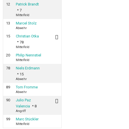
12
Patrick Brandt
7
Mittelfeld
13
Marcel Stolz
Abwehr
15
Christian Otka
78
Mittelfeld
20
Philip Nennstiel
Mittelfeld
78
Niels Erdmann
15
Abwehr
89
Tom Fromme
Abwehr
90
Julio Paz
Valencia
8
Angriff
99
Marc Stückler
Mittelfeld