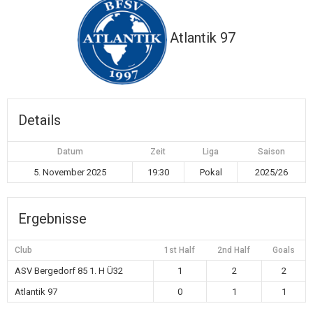
Atlantik 97
Details
Datum
Zeit
Liga
Saison
5. November 2025
19:30
Pokal
2025/26
Ergebnisse
Club
1st Half
2nd Half
Goals
ASV Bergedorf 85 1. H Ü32
1
2
2
Atlantik 97
0
1
1