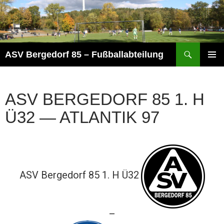
Zum
Inhalt
springen
Suchen
ASV Bergedorf 85 – Fußballabteilung
PRIMÄR
MENÜ
ASV BERGEDORF 85 1. H
Ü32 — ATLANTIK 97
ASV Bergedorf 85 1. H Ü32
—