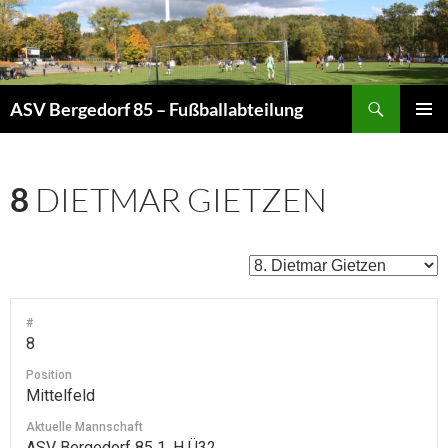
Zum
Inhalt
springen
Suchen
ASV Bergedorf 85 – Fußballabteilung
PRIMÄR
MENÜ
8
DIETMAR GIETZEN
#
8
Position
Mittelfeld
Aktuelle Mannschaft
ASV Bergedorf 85 1. H Ü32