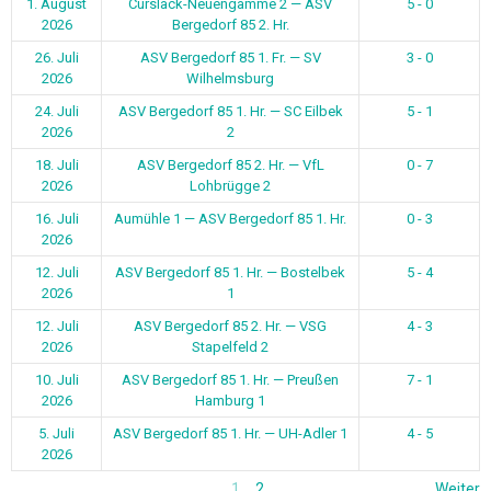
1. August
Curslack-Neuengamme 2 — ASV
5 - 0
2026
Bergedorf 85 2. Hr.
26. Juli
ASV Bergedorf 85 1. Fr. — SV
3 - 0
2026
Wilhelmsburg
24. Juli
ASV Bergedorf 85 1. Hr. — SC Eilbek
5 - 1
2026
2
18. Juli
ASV Bergedorf 85 2. Hr. — VfL
0 - 7
2026
Lohbrügge 2
16. Juli
Aumühle 1 — ASV Bergedorf 85 1. Hr.
0 - 3
2026
12. Juli
ASV Bergedorf 85 1. Hr. — Bostelbek
5 - 4
2026
1
12. Juli
ASV Bergedorf 85 2. Hr. — VSG
4 - 3
2026
Stapelfeld 2
10. Juli
ASV Bergedorf 85 1. Hr. — Preußen
7 - 1
2026
Hamburg 1
5. Juli
ASV Bergedorf 85 1. Hr. — UH-Adler 1
4 - 5
2026
1
2
Weiter