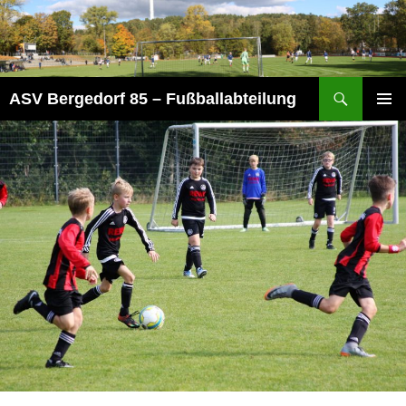
Zum
Inhalt
springen
Suchen
ASV Bergedorf 85 – Fußballabteilung
PRIMÄR
MENÜ