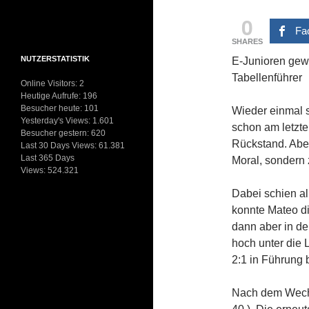
0
Fa
SHARES
NUTZERSTATISTIK
E-Junioren gew
Tabellenführer
Online Visitors:
2
Heutige Aufrufe:
196
Besucher heute:
101
Wieder einmal 
Yesterday's Views:
1.601
schon am letzte
Besucher gestern:
620
Rückstand. Aber
Last 30 Days Views:
61.381
Last 365 Days
Moral, sondern 
Views:
524.321
Dabei schien all
konnte Mateo di
dann aber in de
hoch unter die 
2:1 in Führung 
Nach dem Wechs