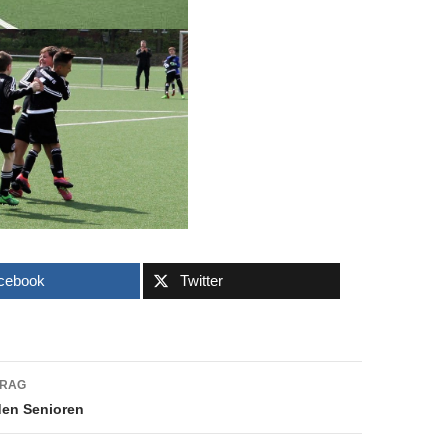
cebook
Twitter
navigation
TRAG
en Senioren