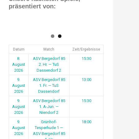
präsentiert von:
Datum
Match
Zeit/Ergebnisse
8.
ASV Bergedorf 85
15:30
August
2. Hr. — TuS
2026
Dassendorf 2
9.
ASV Bergedorf 85
13:00
August
1. Fr. — TuS
2026
Dassendorf
9.
ASV Bergedorf 85
15:30
August
1. A-Jun. —
2026
Niendorf 2
9.
Grünhof-
18:00
August
Tesperhude 1 —
2026
ASV Bergedorf 85