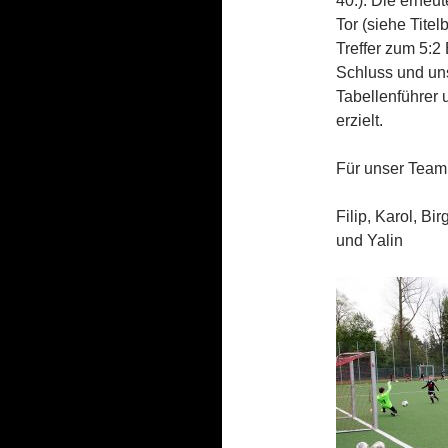
40.). Die erneu
Tor (siehe Titel
Treffer zum 5:2
Schluss und uns
Tabellenführer 
erzielt.
Für unser Team
Filip, Karol, Bi
und Yalin