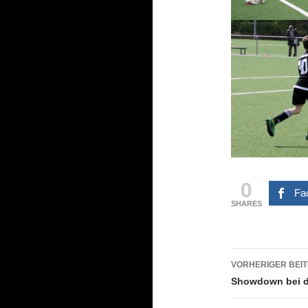
0
Fa
SHARES
Beitrags
VORHERIGER BEI
Showdown bei d