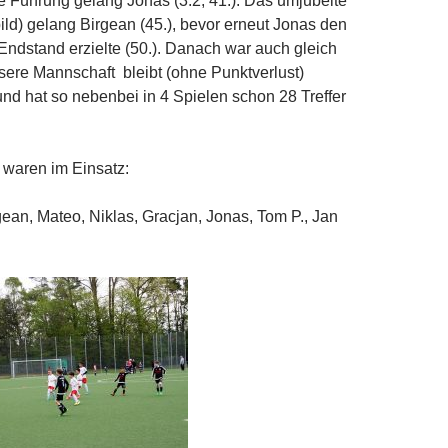
te Führung gelang Jonas (3:2, 41.). Das umjubelte
bild) gelang Birgean (45.), bevor erneut Jonas den
 Endstand erzielte (50.). Danach war auch gleich
ere Mannschaft bleibt (ohne Punktverlust)
und hat so nebenbei in 4 Spielen schon 28 Treffer
 waren im Einsatz:
rgean, Mateo, Niklas, Gracjan, Jonas, Tom P., Jan