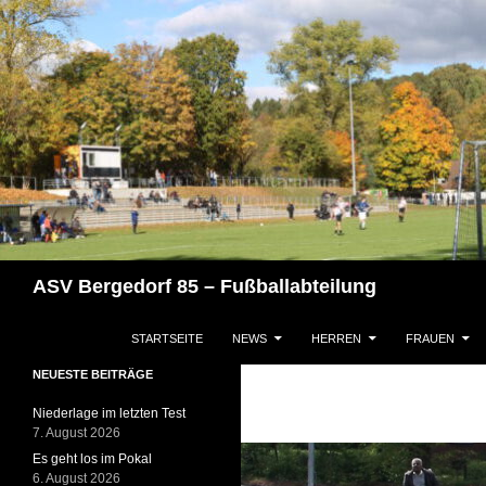
Zum
Inhalt
springen
Suchen
ASV Bergedorf 85 – Fußballabteilung
STARTSEITE
NEWS
HERREN
FRAUEN
NEUESTE BEITRÄGE
Niederlage im letzten Test
7. August 2026
Es geht los im Pokal
6. August 2026