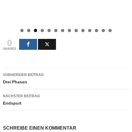
0
1
2
3
4
0
SHARES
Beitragsnavigation
VORHERIGER BEITRAG
Drei Phasen
NÄCHSTER BEITRAG
Endspurt
SCHREIBE EINEN KOMMENTAR