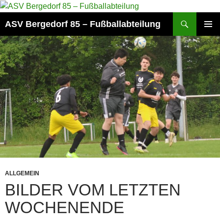
Zum
Inhalt
Suchen
ASV Bergedorf 85 – Fußballabteilung
springen
PRIMÄR
MENÜ
ALLGEMEIN
BILDER VOM LETZTEN
WOCHENENDE