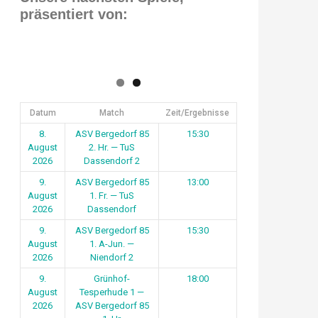
präsentiert von:
Datum
Match
Zeit/Ergebnisse
8.
ASV Bergedorf 85
15:30
August
2. Hr. — TuS
2026
Dassendorf 2
9.
ASV Bergedorf 85
13:00
August
1. Fr. — TuS
2026
Dassendorf
9.
ASV Bergedorf 85
15:30
August
1. A-Jun. —
2026
Niendorf 2
9.
Grünhof-
18:00
August
Tesperhude 1 —
2026
ASV Bergedorf 85