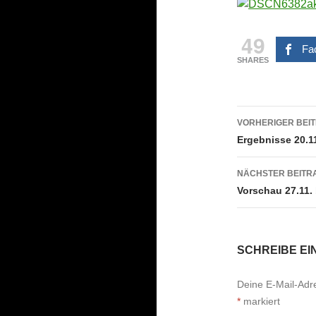
49
Fa
SHARES
Beitrags
VORHERIGER BEI
Ergebnisse 20.11
NÄCHSTER BEITR
Vorschau 27.11. 
SCHREIBE E
Deine E-Mail-Adres
*
markiert