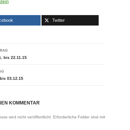
cebook
Twitter
navigation
TRAG
. bis 22.11.15
AG
bis 03.12.15
INEN KOMMENTAR
se wird nicht veröffentlicht.
Erforderliche Felder sind mit