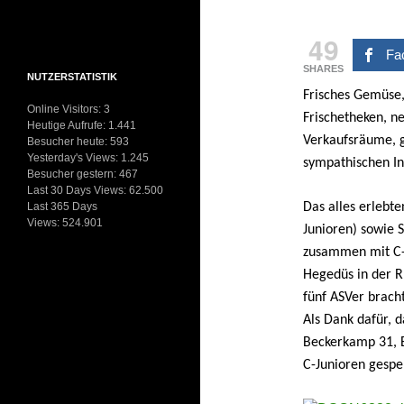
49
Fa
SHARES
NUTZERSTATISTIK
Frisches Gemüse,
Online Visitors:
3
Frischetheken, ne
Heutige Aufrufe:
1.441
Verkaufsräume, g
Besucher heute:
593
Yesterday's Views:
1.245
sympathischen In
Besucher gestern:
467
Last 30 Days Views:
62.500
Last 365 Days
Das alles erlebt
Views:
524.901
Junioren) sowie S
zusammen mit C-J
Hegedüs in der R
fünf ASVer brach
Als Dank dafür, 
Beckerkamp 31, B
C-Junioren gespe