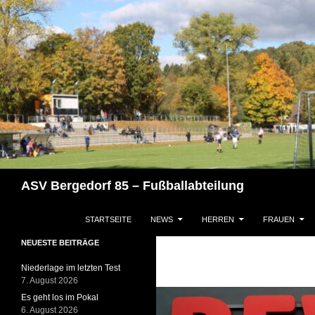
Zum
Inhalt
springen
Suchen
ASV Bergedorf 85 – Fußballabteilung
STARTSEITE
NEWS
HERREN
FRAUEN
NEUESTE BEITRÄGE
Niederlage im letzten Test
7. August 2026
Es geht los im Pokal
6. August 2026